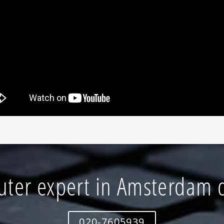
ter expert in Amsterdam d
020-7605939