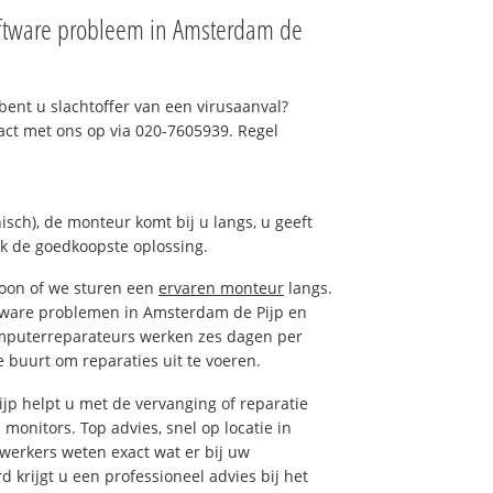
ftware probleem in Amsterdam de
ent u slachtoffer van een virusaanval?
act met ons op via 020-7605939. Regel
isch), de monteur komt bij u langs, u geeft
ak de goedkoopste oplossing.
foon of we sturen een
ervaren monteur
langs.
tware problemen in Amsterdam de Pijp en
omputerreparateurs werken zes dagen per
de buurt om reparaties uit te voeren.
p helpt u met de vervanging of reparatie
 monitors. Top advies, snel op locatie in
erkers weten exact wat er bij uw
 krijgt u een professioneel advies bij het