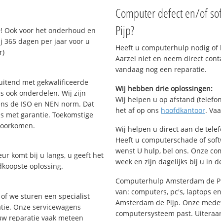
Computer defect en/of so
Pijp?
! Ook voor het onderhoud en
j 365 dagen per jaar voor u
Heeft u computerhulp nodig of b
r)
Aarzel niet en neem direct cont
vandaag nog een reparatie.
uitend met gekwalificeerde
Wij hebben drie oplossingen:
s ook onderdelen. Wij zijn
Wij helpen u op afstand (telefon
ens de ISO en NEN norm. Dat
het af op ons
hoofdkantoor
. Va
is met garantie. Toekomstige
voorkomen.
Wij helpen u direct aan de tele
Heeft u computerschade of sof
wenst U hulp, bel ons. Onze c
ur komt bij u langs, u geeft het
week en zijn dagelijks bij u in 
dkoopste oplossing.
Computerhulp Amsterdam de Pij
van: computers, pc's, laptops en
of we sturen een specialist
Amsterdam de Pijp. Onze medew
ratie. Onze servicewagens
computersysteem past. Uiteraard
uw reparatie vaak meteen