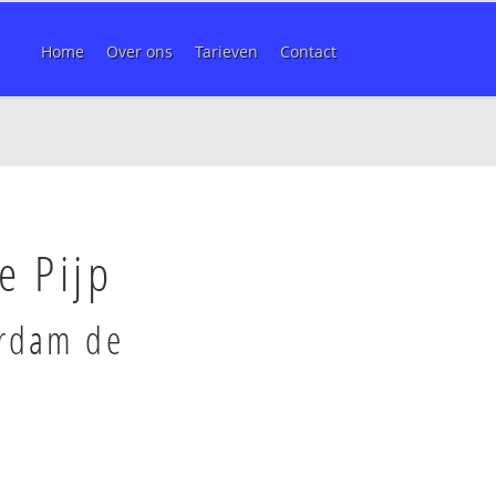
Home
Over ons
Tarieven
Contact
e Pijp
erdam de