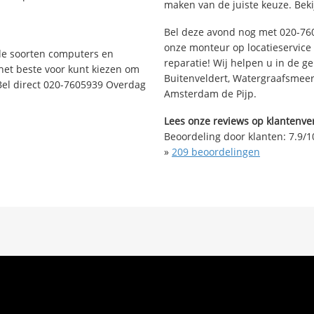
maken van de juiste keuze. Beki
Bel deze avond nog met 020-76
onze monteur op locatieservice 
nde soorten computers en
reparatie! Wij helpen u in de g
 het beste voor kunt kiezen om
Buitenveldert, Watergraafsmeer
Bel direct 020-7605939 Overdag
Amsterdam de Pijp.
Lees onze reviews op klantenver
Beoordeling door klanten:
7.9
/
1
»
209
beoordelingen