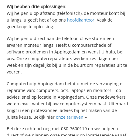
Wij hebben drie oplossingen:
Wij helpen u op afstand (telefonisch), de monteur komt bij
u langs, u geeft het af op ons
hoofdkantoor
. Vaak de
goedkoopste oplossing.
Wij helpen u direct aan de telefoon of we sturen een
ervaren monteur
langs. Heeft u computerschade of
software problemen in Appingedam en wenst U hulp, bel
ons. Onze computerreparateurs werken zes dagen per
week en zijn dagelijks bij u in de buurt om reparaties uit te
voeren.
Computerhulp Appingedam helpt u met de vervanging of
reparatie van: computers, pc's, laptops en monitors. Top
advies, snel op locatie in Appingedam. Onze medewerkers
weten exact wat er bij uw computersysteem past. Uiteraard
krijgt u een professioneel advies bij het maken van de
juiste keuze. Bekijk hier
onze tarieven
»
Bel deze ochtend nog met 050-7600119 en we helpen u
direct of we plannen onze monteur op locatieservice vanaf