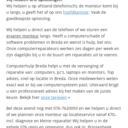
Wij helpen u op afstand (telefonisch), de monteur komt bij
u langs, u geeft het af op ons
hoofdkantoor
. Vaak de
goedkoopste oplossing.
Wij helpen u direct aan de telefoon of we sturen een
ervaren monteur
langs. Heeft u computerschade of
software problemen in Breda en wenst U hulp, bel ons.
Onze computerreparateurs werken zes dagen per week en
zijn dagelijks bij u in de buurt om reparaties uit te voeren.
Computerhulp Breda helpt u met de vervanging of
reparatie van: computers, pc's, laptops en monitors. Top
advies, snel op locatie in Breda. Onze medewerkers weten
exact wat er bij uw computersysteem past. Uiteraard krijgt
u een professioneel advies bij het maken van de juiste
keuze. Bekijk hier
onze tarieven
»
Bel deze avond nog met 076-7620093 en we helpen u direct
of we plannen onze monteur op locatieservice vanaf €70,-
incl. diagnose en kleine reparatie! Wij helpen u in de
gehele 076 regio en omgeving, dus ook in: Prinsenbeek,