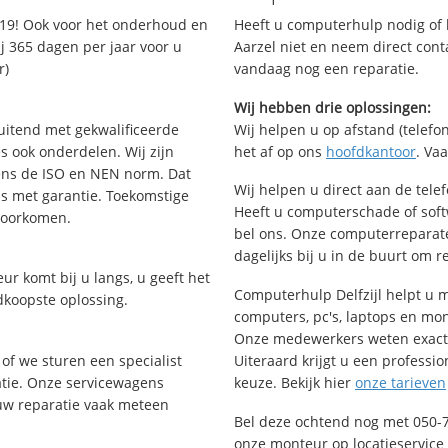
19! Ook voor het onderhoud en
Heeft u computerhulp nodig of b
j 365 dagen per jaar voor u
Aarzel niet en neem direct cont
r)
vandaag nog een reparatie.
Wij hebben drie oplossingen:
uitend met gekwalificeerde
Wij helpen u op afstand (telefon
s ook onderdelen. Wij zijn
het af op ons
hoofdkantoor
. Va
ens de ISO en NEN norm. Dat
Wij helpen u direct aan de tele
is met garantie. Toekomstige
Heeft u computerschade of soft
voorkomen.
bel ons. Onze computerreparat
dagelijks bij u in de buurt om r
ur komt bij u langs, u geeft het
Computerhulp Delfzijl helpt u m
dkoopste oplossing.
computers, pc's, laptops en monit
Onze medewerkers weten exact 
of we sturen een specialist
Uiteraard krijgt u een professio
ratie. Onze servicewagens
keuze. Bekijk hier
onze tarieven
uw reparatie vaak meteen
Bel deze ochtend nog met 050-
onze monteur op locatieservice 