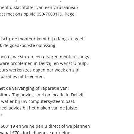
ent u slachtoffer van een virusaanval?
act met ons op via 050-7600119. Regel
isch), de monteur komt bij u langs, u geeft
ak de goedkoopste oplossing.
foon of we sturen een
ervaren monteur
langs.
ware problemen in Delfzijl en wenst U hulp,
eurs werken zes dagen per week en zijn
eparaties uit te voeren.
et de vervanging of reparatie van:
ors. Top advies, snel op locatie in Delfzijl.
wat er bij uw computersysteem past.
neel advies bij het maken van de juiste
»
7600119 en we helpen u direct of we plannen
vanaf €70,- incl. diagnose en kleine