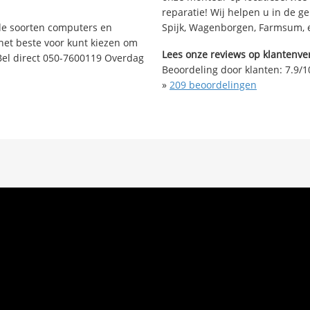
reparatie! Wij helpen u in de g
nde soorten computers en
Spijk, Wagenborgen, Farmsum, en
 het beste voor kunt kiezen om
Lees onze reviews op klantenver
Bel direct 050-7600119 Overdag
Beoordeling door klanten:
7.9
/
1
»
209
beoordelingen