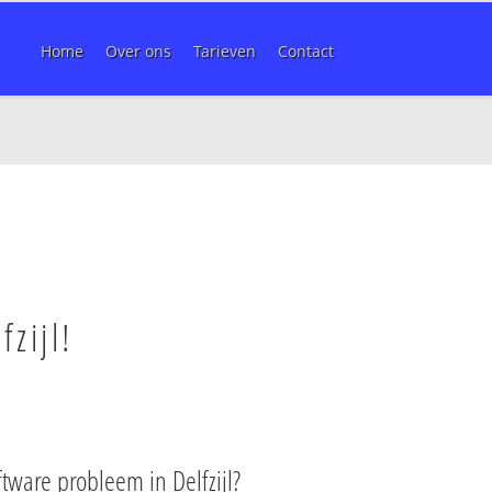
Home
Over ons
Tarieven
Contact
zijl!
tware probleem in Delfzijl?