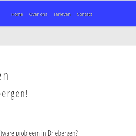
Home
Over ons
Tarieven
Contact
en
bergen!
ftware probleem in Driebergen?