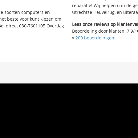
reparatie! Wij helpen u in de g
nde soorten computers en
Utrechtse Heuvelrug, en uitera
 het beste voor kunt kiezen om
Lees onze reviews op klantenver
Bel direct 030-7601105 Overdag
Beoordeling door klanten:
7.9
/
1
»
209
beoordelingen