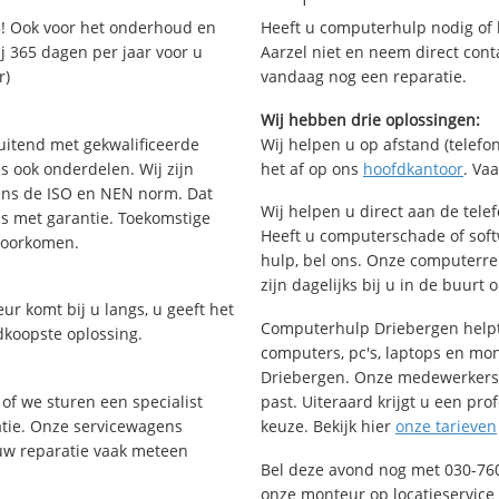
! Ook voor het onderhoud en
Heeft u computerhulp nodig of b
j 365 dagen per jaar voor u
Aarzel niet en neem direct cont
r)
vandaag nog een reparatie.
Wij hebben drie oplossingen:
uitend met gekwalificeerde
Wij helpen u op afstand (telefon
s ook onderdelen. Wij zijn
het af op ons
hoofdkantoor
. Va
ens de ISO en NEN norm. Dat
Wij helpen u direct aan de tele
is met garantie. Toekomstige
Heeft u computerschade of sof
voorkomen.
hulp, bel ons. Onze computerr
zijn dagelijks bij u in de buurt 
ur komt bij u langs, u geeft het
Computerhulp Driebergen helpt 
dkoopste oplossing.
computers, pc's, laptops en moni
Driebergen. Onze medewerkers 
of we sturen een specialist
past. Uiteraard krijgt u een pro
ratie. Onze servicewagens
keuze. Bekijk hier
onze tarieven
uw reparatie vaak meteen
Bel deze avond nog met 030-76
onze monteur op locatieservice 