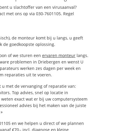
ent u slachtoffer van een virusaanval?
act met ons op via 030-7601105. Regel
isch), de monteur komt bij u langs, u geeft
ak de goedkoopste oplossing.
foon of we sturen een
ervaren monteur
langs.
tware problemen in Driebergen en wenst U
eparateurs werken zes dagen per week en
om reparaties uit te voeren.
u met de vervanging of reparatie van:
tors. Top advies, snel op locatie in
weten exact wat er bij uw computersysteem
fessioneel advies bij het maken van de juiste
»
01105 en we helpen u direct of we plannen
vanaf €70,- incl. diagnose en kleine