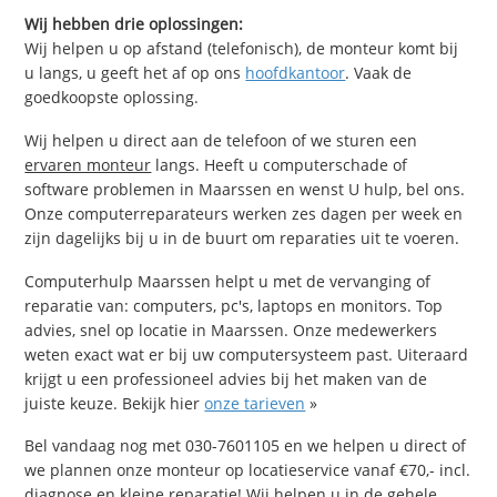
Wij hebben drie oplossingen:
Wij helpen u op afstand (telefonisch), de monteur komt bij
u langs, u geeft het af op ons
hoofdkantoor
. Vaak de
goedkoopste oplossing.
Wij helpen u direct aan de telefoon of we sturen een
ervaren monteur
langs. Heeft u computerschade of
software problemen in Maarssen en wenst U hulp, bel ons.
Onze computerreparateurs werken zes dagen per week en
zijn dagelijks bij u in de buurt om reparaties uit te voeren.
Computerhulp Maarssen helpt u met de vervanging of
reparatie van: computers, pc's, laptops en monitors. Top
advies, snel op locatie in Maarssen. Onze medewerkers
weten exact wat er bij uw computersysteem past. Uiteraard
krijgt u een professioneel advies bij het maken van de
juiste keuze. Bekijk hier
onze tarieven
»
Bel vandaag nog met 030-7601105 en we helpen u direct of
we plannen onze monteur op locatieservice vanaf €70,- incl.
diagnose en kleine reparatie! Wij helpen u in de gehele