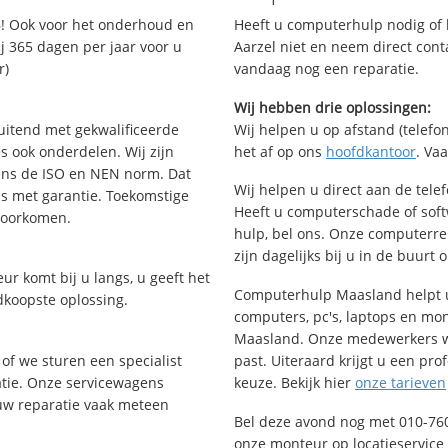
! Ook voor het onderhoud en
Heeft u computerhulp nodig of b
j 365 dagen per jaar voor u
Aarzel niet en neem direct cont
r)
vandaag nog een reparatie.
Wij hebben drie oplossingen:
uitend met gekwalificeerde
Wij helpen u op afstand (telefon
s ook onderdelen. Wij zijn
het af op ons
hoofdkantoor
. Va
ens de ISO en NEN norm. Dat
Wij helpen u direct aan de tele
is met garantie. Toekomstige
Heeft u computerschade of sof
voorkomen.
hulp, bel ons. Onze computerr
zijn dagelijks bij u in de buurt 
ur komt bij u langs, u geeft het
Computerhulp Maasland helpt u
dkoopste oplossing.
computers, pc's, laptops en moni
Maasland. Onze medewerkers w
of we sturen een specialist
past. Uiteraard krijgt u een pro
ratie. Onze servicewagens
keuze. Bekijk hier
onze tarieven
uw reparatie vaak meteen
Bel deze avond nog met 010-76
onze monteur op locatieservice 