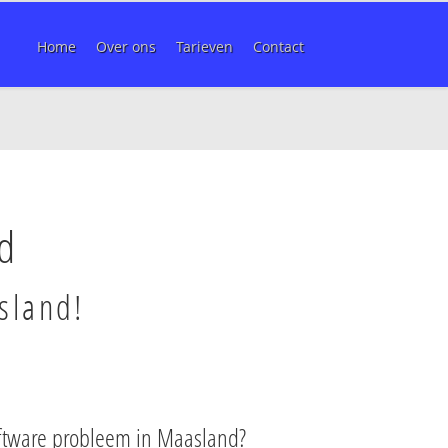
Home
Over ons
Tarieven
Contact
d
sland!
ftware probleem in Maasland?