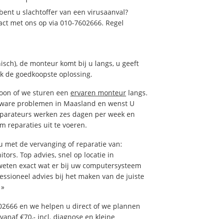
ent u slachtoffer van een virusaanval?
act met ons op via 010-7602666. Regel
isch), de monteur komt bij u langs, u geeft
ak de goedkoopste oplossing.
foon of we sturen een
ervaren monteur
langs.
tware problemen in Maasland en wenst U
eparateurs werken zes dagen per week en
om reparaties uit te voeren.
 met de vervanging of reparatie van:
tors. Top advies, snel op locatie in
eten exact wat er bij uw computersysteem
fessioneel advies bij het maken van de juiste
»
02666 en we helpen u direct of we plannen
vanaf €70,- incl. diagnose en kleine