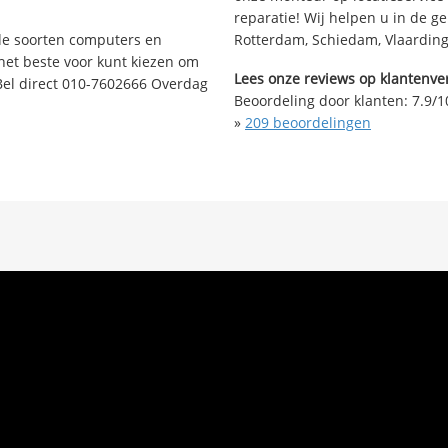
reparatie! Wij helpen u in de g
nde soorten computers en
Rotterdam, Schiedam, Vlaarding
 het beste voor kunt kiezen om
Lees onze reviews op klantenver
Bel direct 010-7602666 Overdag
Beoordeling door klanten:
7.9
/
1
»
209
beoordelingen