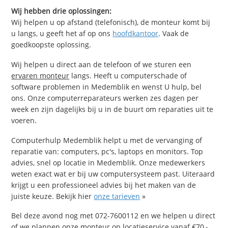
Wij hebben drie oplossingen:
Wij helpen u op afstand (telefonisch), de monteur komt bij
u langs, u geeft het af op ons
hoofdkantoor
. Vaak de
goedkoopste oplossing.
Wij helpen u direct aan de telefoon of we sturen een
ervaren monteur
langs. Heeft u computerschade of
software problemen in Medemblik en wenst U hulp, bel
ons. Onze computerreparateurs werken zes dagen per
week en zijn dagelijks bij u in de buurt om reparaties uit te
voeren.
Computerhulp Medemblik helpt u met de vervanging of
reparatie van: computers, pc's, laptops en monitors. Top
advies, snel op locatie in Medemblik. Onze medewerkers
weten exact wat er bij uw computersysteem past. Uiteraard
krijgt u een professioneel advies bij het maken van de
juiste keuze. Bekijk hier
onze tarieven
»
Bel deze avond nog met 072-7600112 en we helpen u direct
of we plannen onze monteur op locatieservice vanaf €70,-