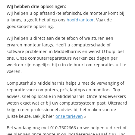
Wij hebben drie oplossingen:
Wij helpen u op afstand (telefonisch), de monteur komt bij
u langs, u geeft het af op ons
hoofdkantoor
. Vaak de
goedkoopste oplossing.
Wij helpen u direct aan de telefoon of we sturen een
ervaren monteur
langs. Heeft u computerschade of
software problemen in Middelharnis en wenst U hulp, bel
ons. Onze computerreparateurs werken zes dagen per
week en zijn dagelijks bij u in de buurt om reparaties uit te
voeren.
Computerhulp Middelharnis helpt u met de vervanging of
reparatie van: computers, pc's, laptops en monitors. Top
advies, snel op locatie in Middelharnis. Onze medewerkers
weten exact wat er bij uw computersysteem past. Uiteraard
krijgt u een professioneel advies bij het maken van de
juiste keuze. Bekijk hier
onze tarieven
»
Bel vandaag nog met 010-7602666 en we helpen u direct of
we plannen onze monteur op locatieservice vanaf €70,- incl.