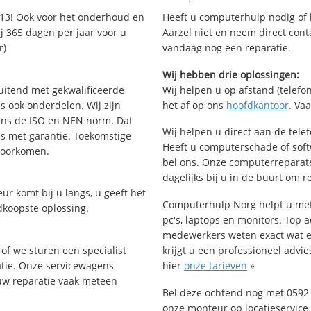
13! Ook voor het onderhoud en
Heeft u computerhulp nodig of b
j 365 dagen per jaar voor u
Aarzel niet en neem direct cont
r)
vandaag nog een reparatie.
Wij hebben drie oplossingen:
uitend met gekwalificeerde
Wij helpen u op afstand (telefon
s ook onderdelen. Wij zijn
het af op ons
hoofdkantoor
. Va
ens de ISO en NEN norm. Dat
Wij helpen u direct aan de tele
is met garantie. Toekomstige
Heeft u computerschade of sof
voorkomen.
bel ons. Onze computerreparat
dagelijks bij u in de buurt om r
ur komt bij u langs, u geeft het
Computerhulp Norg helpt u met 
dkoopste oplossing.
pc's, laptops en monitors. Top a
medewerkers weten exact wat e
of we sturen een specialist
krijgt u een professioneel advie
ratie. Onze servicewagens
hier
onze tarieven
»
uw reparatie vaak meteen
Bel deze ochtend nog met 0592
onze monteur op locatieservice 