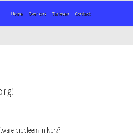
Home
Over ons
Tarieven
Contact
org!
ftware probleem in Norg?