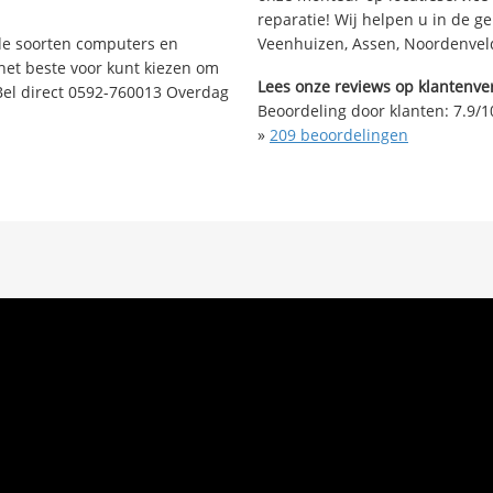
reparatie! Wij helpen u in de g
nde soorten computers en
Veenhuizen, Assen, Noordenveld
 het beste voor kunt kiezen om
Lees onze reviews op klantenver
Bel direct 0592-760013 Overdag
Beoordeling door klanten:
7.9
/
1
»
209
beoordelingen