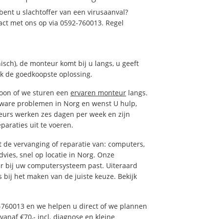
ent u slachtoffer van een virusaanval?
act met ons op via 0592-760013. Regel
isch), de monteur komt bij u langs, u geeft
ak de goedkoopste oplossing.
foon of we sturen een
ervaren monteur
langs.
tware problemen in Norg en wenst U hulp,
eurs werken zes dagen per week en zijn
eparaties uit te voeren.
de vervanging of reparatie van: computers,
dvies, snel op locatie in Norg. Onze
r bij uw computersysteem past. Uiteraard
s bij het maken van de juiste keuze. Bekijk
-760013 en we helpen u direct of we plannen
vanaf €70,- incl. diagnose en kleine