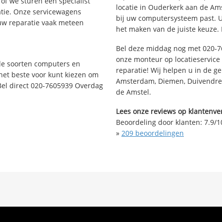
of we sturen een specialist
locatie in Ouderkerk aan de Am
ratie. Onze servicewagens
bij uw computersysteem past. Ui
uw reparatie vaak meteen
het maken van de juiste keuze. 
Bel deze middag nog met 020-7
onze monteur op locatieservice 
nde soorten computers en
reparatie! Wij helpen u in de g
 het beste voor kunt kiezen om
Amsterdam, Diemen, Duivendrec
Bel direct 020-7605939 Overdag
de Amstel.
Lees onze reviews op klantenver
Beoordeling door klanten:
7.9
/
1
»
209
beoordelingen