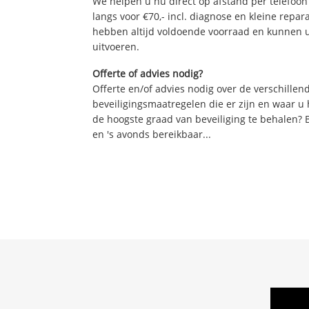
We helpen u nu direct op afstand per telefoon 
langs voor €70,- incl. diagnose en kleine repa
hebben altijd voldoende voorraad en kunnen 
uitvoeren.
Offerte of advies nodig?
Offerte en/of advies nodig over de verschille
beveiligingsmaatregelen die er zijn en waar u
de hoogste graad van beveiliging te behalen? 
en 's avonds bereikbaar...