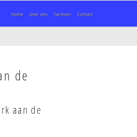
Home
Over ons
Tarieven
Contact
an de
erk aan de