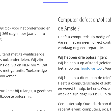
Computer defect en/of so
de Amstel?
39! Ook voor het onderhoud en
j 365 dagen per jaar voor u
Heeft u computerhulp nodig of b
r)
Aarzel niet en neem direct cont
vandaag nog een reparatie.
uitend met gekwalificeerde
Wij hebben drie oplossingen:
s ook onderdelen. Wij zijn
Wij helpen u op afstand (telefon
ens de ISO en NEN norm. Dat
het af op ons
hoofdkantoor
. Va
is met garantie. Toekomstige
voorkomen.
Wij helpen u direct aan de tele
Heeft u computerschade of sof
en wenst U hulp, bel ons. Onz
ur komt bij u langs, u geeft het
week en zijn dagelijks bij u in 
dkoopste oplossing.
Computerhulp Ouderkerk aan de
reparatie van: computers, pc's, 