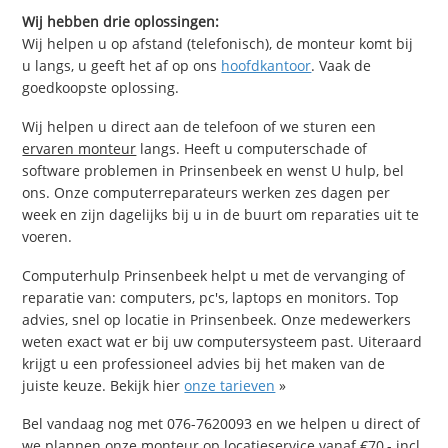
Wij hebben drie oplossingen:
Wij helpen u op afstand (telefonisch), de monteur komt bij
u langs, u geeft het af op ons
hoofdkantoor
. Vaak de
goedkoopste oplossing.
Wij helpen u direct aan de telefoon of we sturen een
ervaren monteur
langs. Heeft u computerschade of
software problemen in Prinsenbeek en wenst U hulp, bel
ons. Onze computerreparateurs werken zes dagen per
week en zijn dagelijks bij u in de buurt om reparaties uit te
voeren.
Computerhulp Prinsenbeek helpt u met de vervanging of
reparatie van: computers, pc's, laptops en monitors. Top
advies, snel op locatie in Prinsenbeek. Onze medewerkers
weten exact wat er bij uw computersysteem past. Uiteraard
krijgt u een professioneel advies bij het maken van de
juiste keuze. Bekijk hier
onze tarieven
»
Bel vandaag nog met 076-7620093 en we helpen u direct of
we plannen onze monteur op locatieservice vanaf €70,- incl.