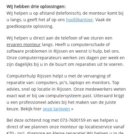
Wij hebben drie oplossingen:
Wij helpen u op afstand (telefonisch), de monteur komt bij
u langs, u geeft het af op ons
hoofdkantoor
. Vaak de
goedkoopste oplossing.
Wij helpen u direct aan de telefoon of we sturen een
ervaren monteur
langs. Heeft u computerschade of
software problemen in Rijssen en wenst U hulp, bel ons.
Onze computerreparateurs werken zes dagen per week en
zijn dagelijks bij u in de buurt om reparaties uit te voeren.
Computerhulp Rijssen helpt u met de vervanging of
reparatie van: computers, pc's, laptops en monitors. Top
advies, snel op locatie in Rijssen. Onze medewerkers weten
exact wat er bij uw computersysteem past. Uiteraard krijgt
u een professioneel advies bij het maken van de juiste
keuze. Bekijk hier
onze tarieven
»
Bel deze ochtend nog met 073-7600159 en we helpen u
direct of we plannen onze monteur op locatieservice vanaf
€70,- incl. diagnose en kleine reparatie! Wij helpen u in de