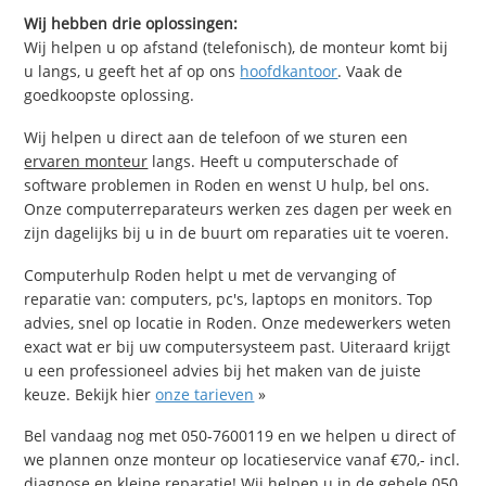
Wij hebben drie oplossingen:
Wij helpen u op afstand (telefonisch), de monteur komt bij
u langs, u geeft het af op ons
hoofdkantoor
. Vaak de
goedkoopste oplossing.
Wij helpen u direct aan de telefoon of we sturen een
ervaren monteur
langs. Heeft u computerschade of
software problemen in Roden en wenst U hulp, bel ons.
Onze computerreparateurs werken zes dagen per week en
zijn dagelijks bij u in de buurt om reparaties uit te voeren.
Computerhulp Roden helpt u met de vervanging of
reparatie van: computers, pc's, laptops en monitors. Top
advies, snel op locatie in Roden. Onze medewerkers weten
exact wat er bij uw computersysteem past. Uiteraard krijgt
u een professioneel advies bij het maken van de juiste
keuze. Bekijk hier
onze tarieven
»
Bel vandaag nog met 050-7600119 en we helpen u direct of
we plannen onze monteur op locatieservice vanaf €70,- incl.
diagnose en kleine reparatie! Wij helpen u in de gehele 050