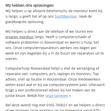
Wij hebben drie oplossingen:
Wij helpen u op afstand (telefonisch), de monteur komt bij
u langs, u geeft het af op ons
hoofdkantoor
. Vaak de
goedkoopste oplossing.
Wij helpen u direct aan de telefoon of we sturen een
ervaren monteur
langs. Heeft u computerschade of
software problemen in Roosendaal en wenst U hulp, bel
ons. Onze computerreparateurs werken zes dagen per
week en zijn dagelijks bij u in de buurt om reparaties uit te
voeren.
Computerhulp Roosendaal helpt u met de vervanging of
reparatie van: computers, pc's, laptops en monitors. Top
advies, snel op locatie in Roosendaal. Onze medewerkers
weten exact wat er bij uw computersysteem past. Uiteraard
krijgt u een professioneel advies bij het maken van de
juiste keuze. Bekijk hier
onze tarieven
»
Bel deze avond nog met 0165-760021 en we helpen u direct
of we plannen onze monteur op locatieservice vanaf €70,-