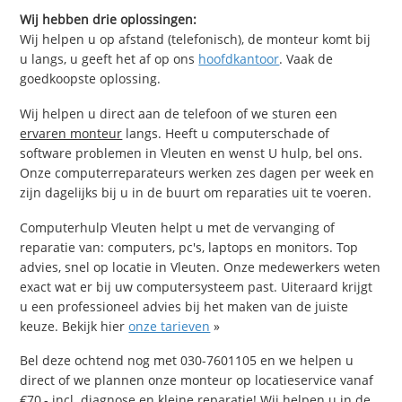
Wij hebben drie oplossingen:
Wij helpen u op afstand (telefonisch), de monteur komt bij
u langs, u geeft het af op ons
hoofdkantoor
. Vaak de
goedkoopste oplossing.
Wij helpen u direct aan de telefoon of we sturen een
ervaren monteur
langs. Heeft u computerschade of
software problemen in Vleuten en wenst U hulp, bel ons.
Onze computerreparateurs werken zes dagen per week en
zijn dagelijks bij u in de buurt om reparaties uit te voeren.
Computerhulp Vleuten helpt u met de vervanging of
reparatie van: computers, pc's, laptops en monitors. Top
advies, snel op locatie in Vleuten. Onze medewerkers weten
exact wat er bij uw computersysteem past. Uiteraard krijgt
u een professioneel advies bij het maken van de juiste
keuze. Bekijk hier
onze tarieven
»
Bel deze ochtend nog met 030-7601105 en we helpen u
direct of we plannen onze monteur op locatieservice vanaf
€70,- incl. diagnose en kleine reparatie! Wij helpen u in de