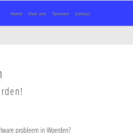
Home
Over ons
Tarieven
Contact
n
erden!
ftware probleem in Woerden?