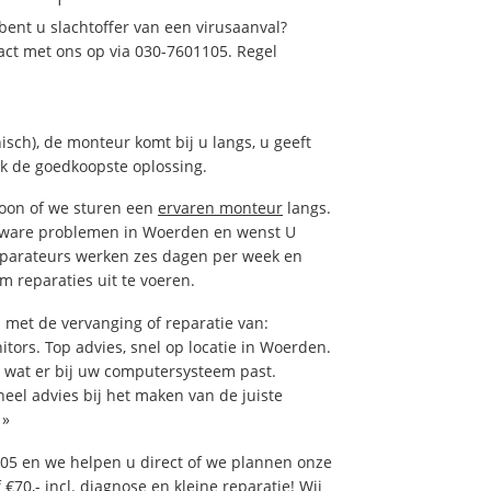
ent u slachtoffer van een virusaanval?
act met ons op via 030-7601105. Regel
isch), de monteur komt bij u langs, u geeft
ak de goedkoopste oplossing.
foon of we sturen een
ervaren monteur
langs.
tware problemen in Woerden en wenst U
eparateurs werken zes dagen per week en
om reparaties uit te voeren.
met de vervanging of reparatie van:
itors. Top advies, snel op locatie in Woerden.
wat er bij uw computersysteem past.
neel advies bij het maken van de juiste
»
05 en we helpen u direct of we plannen onze
€70,- incl. diagnose en kleine reparatie! Wij