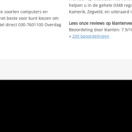
helpen u in de gehele 0348 reg
nde soorten computers en
Kamerik, Zegveld, en uiteraard
 het beste voor kunt kiezen om
Lees onze reviews op klantenver
Bel direct 030-7601105 Overdag
Beoordeling door klanten:
7.9
/
1
»
209
beoordelingen