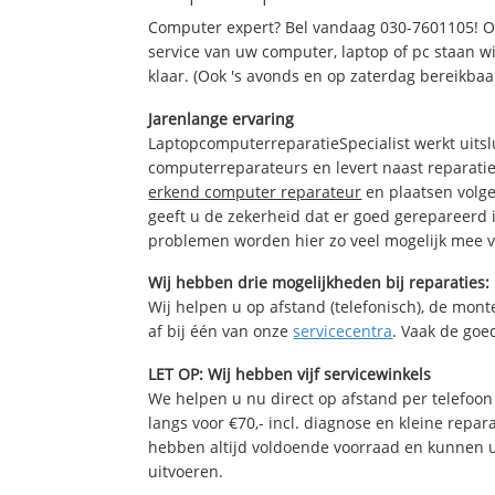
Computer expert? Bel vandaag 030-7601105! O
service van uw computer, laptop of pc staan wi
klaar. (Ook 's avonds en op zaterdag bereikbaa
Jarenlange ervaring
LaptopcomputerreparatieSpecialist werkt uitsl
computerreparateurs en levert naast reparatie
erkend computer reparateur
en plaatsen volg
geeft u de zekerheid dat er goed gerepareerd 
problemen worden hier zo veel mogelijk mee 
Wij hebben drie mogelijkheden bij reparaties:
Wij helpen u op afstand (telefonisch), de monte
af bij één van onze
servicecentra
. Vaak de goe
LET OP: Wij hebben vijf servicewinkels
We helpen u nu direct op afstand per telefoon 
langs voor €70,- incl. diagnose en kleine repa
hebben altijd voldoende voorraad en kunnen 
uitvoeren.