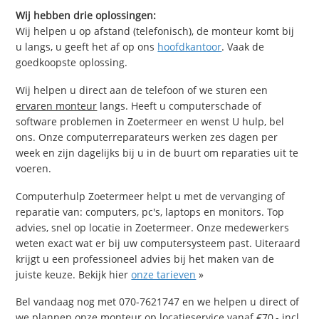
Wij hebben drie oplossingen:
Wij helpen u op afstand (telefonisch), de monteur komt bij
u langs, u geeft het af op ons
hoofdkantoor
. Vaak de
goedkoopste oplossing.
Wij helpen u direct aan de telefoon of we sturen een
ervaren monteur
langs. Heeft u computerschade of
software problemen in Zoetermeer en wenst U hulp, bel
ons. Onze computerreparateurs werken zes dagen per
week en zijn dagelijks bij u in de buurt om reparaties uit te
voeren.
Computerhulp Zoetermeer helpt u met de vervanging of
reparatie van: computers, pc's, laptops en monitors. Top
advies, snel op locatie in Zoetermeer. Onze medewerkers
weten exact wat er bij uw computersysteem past. Uiteraard
krijgt u een professioneel advies bij het maken van de
juiste keuze. Bekijk hier
onze tarieven
»
Bel vandaag nog met 070-7621747 en we helpen u direct of
we plannen onze monteur op locatieservice vanaf €70,- incl.