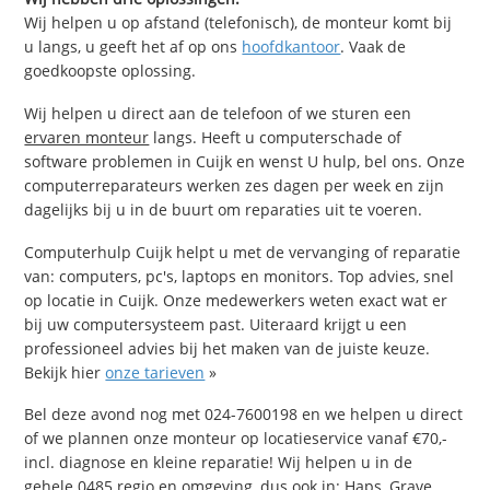
Wij helpen u op afstand (telefonisch), de monteur komt bij
u langs, u geeft het af op ons
hoofdkantoor
. Vaak de
goedkoopste oplossing.
Wij helpen u direct aan de telefoon of we sturen een
ervaren monteur
langs. Heeft u computerschade of
software problemen in Cuijk en wenst U hulp, bel ons. Onze
computerreparateurs werken zes dagen per week en zijn
dagelijks bij u in de buurt om reparaties uit te voeren.
Computerhulp Cuijk helpt u met de vervanging of reparatie
van: computers, pc's, laptops en monitors. Top advies, snel
op locatie in Cuijk. Onze medewerkers weten exact wat er
bij uw computersysteem past. Uiteraard krijgt u een
professioneel advies bij het maken van de juiste keuze.
Bekijk hier
onze tarieven
»
Bel deze avond nog met 024-7600198 en we helpen u direct
of we plannen onze monteur op locatieservice vanaf €70,-
incl. diagnose en kleine reparatie! Wij helpen u in de
gehele 0485 regio en omgeving, dus ook in: Haps, Grave,