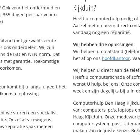
Kijkduin?
! Ook voor het onderhoud en
j 365 dagen per jaar voor u
Heeft u computerhulp nodig of b
r)
Aarzel niet en neem direct cont
vandaag nog een reparatie.
uitend met gekwalificeerde
Wij hebben drie oplossingen:
s ook onderdelen. Wij zijn
Wij helpen u op afstand (telefon
ens de ISO en NEN norm. Dat
het af op ons
hoofdkantoor
. Va
is met garantie. Toekomstige
voorkomen.
Wij helpen u direct aan de tele
Heeft u computerschade of sof
wenst U hulp, bel ons. Onze c
ur komt bij u langs, u geeft het
week en zijn dagelijks bij u in 
dkoopste oplossing.
Computerhulp Den Haag Kijkduin
van: computers, pc's, laptops en
of we sturen een specialist
Haag Kijkduin. Onze medewerker
ratie. Onze servicewagens
computersysteem past. Uiteraard
uw reparatie vaak meteen
maken van de juiste keuze. Beki