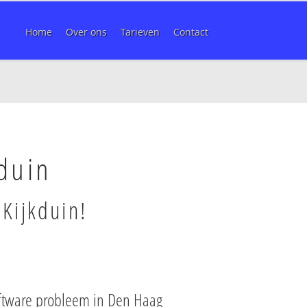
Home
Over ons
Tarieven
Contact
duin
Kijkduin!
ftware probleem in Den Haag