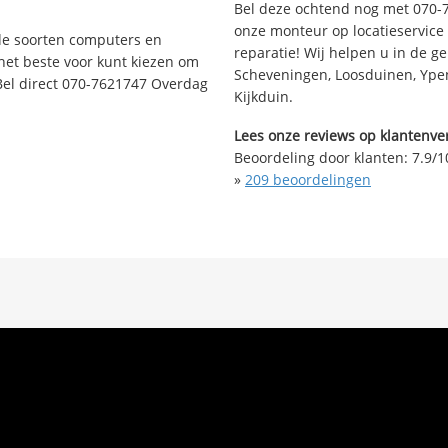
Bel deze ochtend nog met 070-
onze monteur op locatieservice 
nde soorten computers en
reparatie! Wij helpen u in de g
 het beste voor kunt kiezen om
Scheveningen, Loosduinen, Ypen
Bel direct 070-7621747 Overdag
Kijkduin.
Lees onze reviews op klantenver
Beoordeling door klanten:
7.9
/
1
»
209
beoordelingen