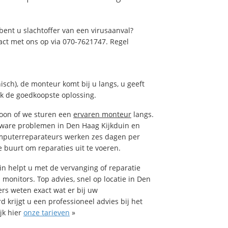
ent u slachtoffer van een virusaanval?
act met ons op via 070-7621747. Regel
isch), de monteur komt bij u langs, u geeft
ak de goedkoopste oplossing.
foon of we sturen een
ervaren monteur
langs.
tware problemen in Den Haag Kijkduin en
omputerreparateurs werken zes dagen per
de buurt om reparaties uit te voeren.
 helpt u met de vervanging of reparatie
 monitors. Top advies, snel op locatie in Den
s weten exact wat er bij uw
 krijgt u een professioneel advies bij het
jk hier
onze tarieven
»