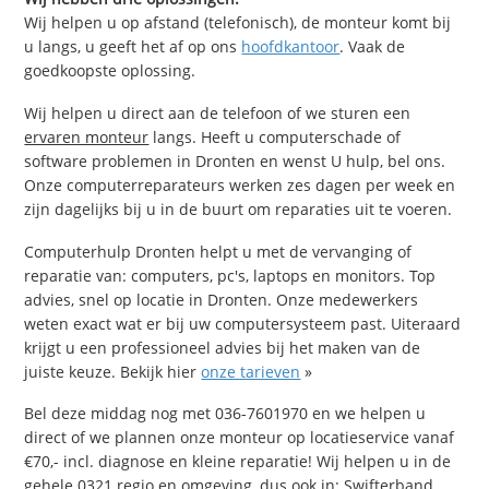
Wij helpen u op afstand (telefonisch), de monteur komt bij
u langs, u geeft het af op ons
hoofdkantoor
. Vaak de
goedkoopste oplossing.
Wij helpen u direct aan de telefoon of we sturen een
ervaren monteur
langs. Heeft u computerschade of
software problemen in Dronten en wenst U hulp, bel ons.
Onze computerreparateurs werken zes dagen per week en
zijn dagelijks bij u in de buurt om reparaties uit te voeren.
Computerhulp Dronten helpt u met de vervanging of
reparatie van: computers, pc's, laptops en monitors. Top
advies, snel op locatie in Dronten. Onze medewerkers
weten exact wat er bij uw computersysteem past. Uiteraard
krijgt u een professioneel advies bij het maken van de
juiste keuze. Bekijk hier
onze tarieven
»
Bel deze middag nog met 036-7601970 en we helpen u
direct of we plannen onze monteur op locatieservice vanaf
€70,- incl. diagnose en kleine reparatie! Wij helpen u in de
gehele 0321 regio en omgeving, dus ook in: Swifterband,