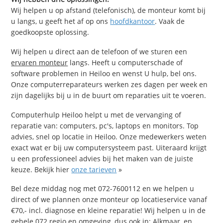
Wij helpen u op afstand (telefonisch), de monteur komt bij
u langs, u geeft het af op ons
hoofdkantoor
. Vaak de
goedkoopste oplossing.
Wij helpen u direct aan de telefoon of we sturen een
ervaren monteur
langs. Heeft u computerschade of
software problemen in Heiloo en wenst U hulp, bel ons.
Onze computerreparateurs werken zes dagen per week en
zijn dagelijks bij u in de buurt om reparaties uit te voeren.
Computerhulp Heiloo helpt u met de vervanging of
reparatie van: computers, pc's, laptops en monitors. Top
advies, snel op locatie in Heiloo. Onze medewerkers weten
exact wat er bij uw computersysteem past. Uiteraard krijgt
u een professioneel advies bij het maken van de juiste
keuze. Bekijk hier
onze tarieven
»
Bel deze middag nog met 072-7600112 en we helpen u
direct of we plannen onze monteur op locatieservice vanaf
€70,- incl. diagnose en kleine reparatie! Wij helpen u in de
gehele 072 regio en omgeving, dus ook in: Alkmaar, en