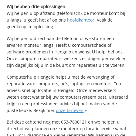
Wij hebben drie oplossingen:
Wij helpen u op afstand (telefonisch), de monteur komt bij
u langs, u geeft het af op ons
hoofdkantoor
. Vaak de
goedkoopste oplossing.
Wij helpen u direct aan de telefoon of we sturen een
ervaren monteur
langs. Heeft u computerschade of
software problemen in Hengelo en wenst U hulp, bel ons.
Onze computerreparateurs werken zes dagen per week en
zijn dagelijks bij u in de buurt om reparaties uit te voeren.
Computerhulp Hengelo helpt u met de vervanging of
reparatie van: computers, pc's, laptops en monitors. Top
advies, snel op locatie in Hengelo. Onze medewerkers
weten exact wat er bij uw computersysteem past. Uiteraard
krijgt u een professioneel advies bij het maken van de
juiste keuze. Bekijk hier
onze tarieven
»
Bel deze ochtend nog met 053-7600121 en we helpen u
direct of we plannen onze monteur op locatieservice vanaf
€70,- incl. diagnose en kleine reparatie! Wij helpen u in de