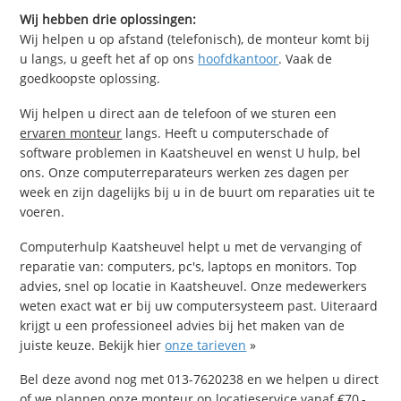
Wij hebben drie oplossingen:
Wij helpen u op afstand (telefonisch), de monteur komt bij
u langs, u geeft het af op ons
hoofdkantoor
. Vaak de
goedkoopste oplossing.
Wij helpen u direct aan de telefoon of we sturen een
ervaren monteur
langs. Heeft u computerschade of
software problemen in Kaatsheuvel en wenst U hulp, bel
ons. Onze computerreparateurs werken zes dagen per
week en zijn dagelijks bij u in de buurt om reparaties uit te
voeren.
Computerhulp Kaatsheuvel helpt u met de vervanging of
reparatie van: computers, pc's, laptops en monitors. Top
advies, snel op locatie in Kaatsheuvel. Onze medewerkers
weten exact wat er bij uw computersysteem past. Uiteraard
krijgt u een professioneel advies bij het maken van de
juiste keuze. Bekijk hier
onze tarieven
»
Bel deze avond nog met 013-7620238 en we helpen u direct
of we plannen onze monteur op locatieservice vanaf €70,-