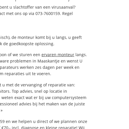
ent u slachtoffer van een virusaanval?
act met ons op via 073-7600159. Regel
isch), de monteur komt bij u langs, u geeft
ak de goedkoopste oplossing.
foon of we sturen een
ervaren monteur
langs.
tware problemen in Maaskantje en wenst U
eparateurs werken zes dagen per week en
om reparaties uit te voeren.
u met de vervanging of reparatie van:
tors. Top advies, snel op locatie in
weten exact wat er bij uw computersysteem
fessioneel advies bij het maken van de juiste
»
59 en we helpen u direct of we plannen onze
€70,- incl. diagnose en kleine reparatie! Wij