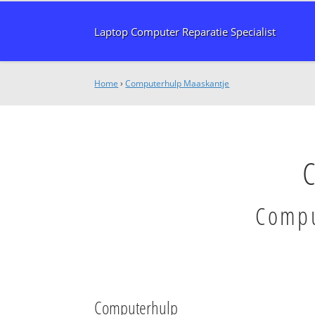
Laptop Computer Reparatie Specialist
Home
›
Computerhulp Maaskantje
Compu
Computerhulp