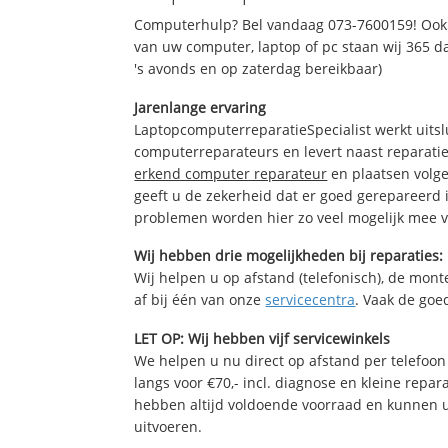
Computerhulp? Bel vandaag 073-7600159! Ook 
van uw computer, laptop of pc staan wij 365 da
's avonds en op zaterdag bereikbaar)
Jarenlange ervaring
LaptopcomputerreparatieSpecialist werkt uitsl
computerreparateurs en levert naast reparatie
erkend computer reparateur
en plaatsen volg
geeft u de zekerheid dat er goed gerepareerd 
problemen worden hier zo veel mogelijk mee 
Wij hebben drie mogelijkheden bij reparaties:
Wij helpen u op afstand (telefonisch), de monte
af bij één van onze
servicecentra
. Vaak de goe
LET OP: Wij hebben vijf servicewinkels
We helpen u nu direct op afstand per telefoon 
langs voor €70,- incl. diagnose en kleine repa
hebben altijd voldoende voorraad en kunnen 
uitvoeren.