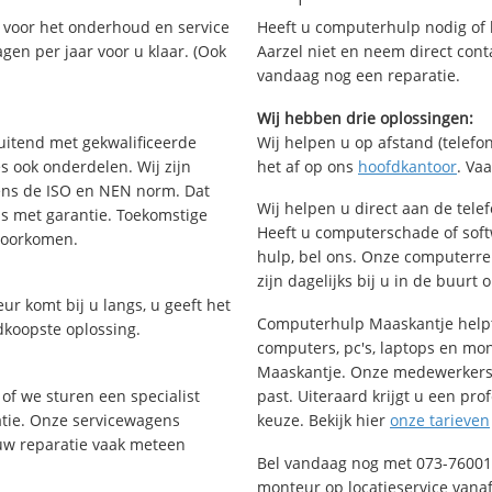
voor het onderhoud en service
Heeft u computerhulp nodig of b
gen per jaar voor u klaar. (Ook
Aarzel niet en neem direct cont
vandaag nog een reparatie.
Wij hebben drie oplossingen:
uitend met gekwalificeerde
Wij helpen u op afstand (telefon
s ook onderdelen. Wij zijn
het af op ons
hoofdkantoor
. Va
ens de ISO en NEN norm. Dat
Wij helpen u direct aan de tele
is met garantie. Toekomstige
Heeft u computerschade of sof
voorkomen.
hulp, bel ons. Onze computerr
zijn dagelijks bij u in de buurt 
ur komt bij u langs, u geeft het
Computerhulp Maaskantje helpt 
dkoopste oplossing.
computers, pc's, laptops en moni
Maaskantje. Onze medewerkers 
of we sturen een specialist
past. Uiteraard krijgt u een pro
ratie. Onze servicewagens
keuze. Bekijk hier
onze tarieven
uw reparatie vaak meteen
Bel vandaag nog met 073-76001
monteur op locatieservice vanaf 