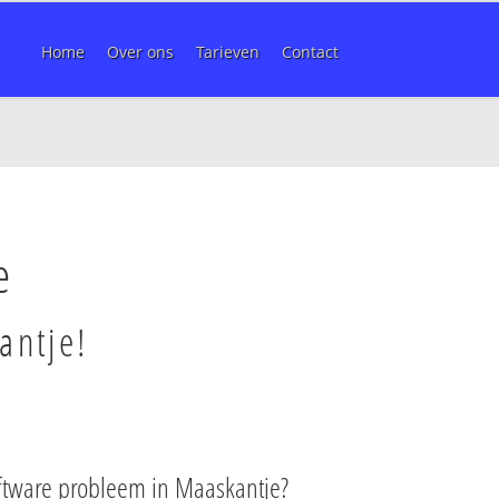
Home
Over ons
Tarieven
Contact
e
antje!
ftware probleem in Maaskantje?