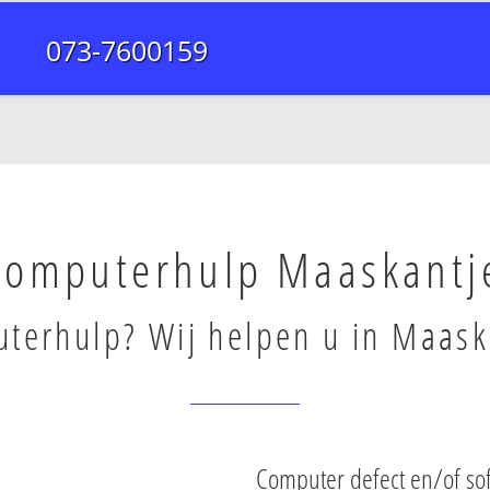
073-7600159
Computerhulp Maaskantj
terhulp? Wij helpen u in Maask
Computer defect en/of so