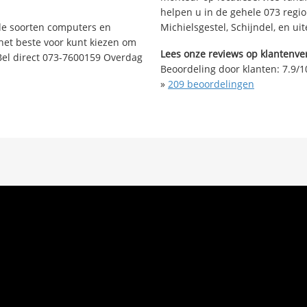
helpen u in de gehele 073 regio 
nde soorten computers en
Michielsgestel, Schijndel, en ui
 het beste voor kunt kiezen om
Lees onze reviews op klantenver
Bel direct 073-7600159 Overdag
Beoordeling door klanten:
7.9
/
1
»
209
beoordelingen