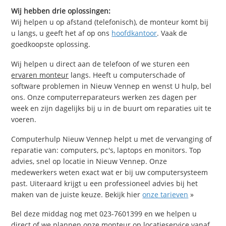
Wij hebben drie oplossingen:
Wij helpen u op afstand (telefonisch), de monteur komt bij
u langs, u geeft het af op ons
hoofdkantoor
. Vaak de
goedkoopste oplossing.
Wij helpen u direct aan de telefoon of we sturen een
ervaren monteur
langs. Heeft u computerschade of
software problemen in Nieuw Vennep en wenst U hulp, bel
ons. Onze computerreparateurs werken zes dagen per
week en zijn dagelijks bij u in de buurt om reparaties uit te
voeren.
Computerhulp Nieuw Vennep helpt u met de vervanging of
reparatie van: computers, pc's, laptops en monitors. Top
advies, snel op locatie in Nieuw Vennep. Onze
medewerkers weten exact wat er bij uw computersysteem
past. Uiteraard krijgt u een professioneel advies bij het
maken van de juiste keuze. Bekijk hier
onze tarieven
»
Bel deze middag nog met 023-7601399 en we helpen u
direct of we plannen onze monteur op locatieservice vanaf