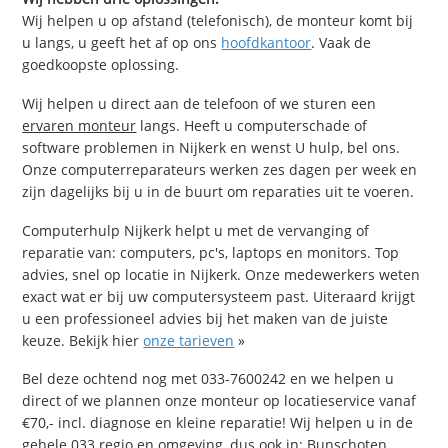
Wij helpen u op afstand (telefonisch), de monteur komt bij
u langs, u geeft het af op ons
hoofdkantoor
. Vaak de
goedkoopste oplossing.
Wij helpen u direct aan de telefoon of we sturen een
ervaren monteur
langs. Heeft u computerschade of
software problemen in Nijkerk en wenst U hulp, bel ons.
Onze computerreparateurs werken zes dagen per week en
zijn dagelijks bij u in de buurt om reparaties uit te voeren.
Computerhulp Nijkerk helpt u met de vervanging of
reparatie van: computers, pc's, laptops en monitors. Top
advies, snel op locatie in Nijkerk. Onze medewerkers weten
exact wat er bij uw computersysteem past. Uiteraard krijgt
u een professioneel advies bij het maken van de juiste
keuze. Bekijk hier
onze tarieven
»
Bel deze ochtend nog met 033-7600242 en we helpen u
direct of we plannen onze monteur op locatieservice vanaf
€70,- incl. diagnose en kleine reparatie! Wij helpen u in de
gehele 033 regio en omgeving, dus ook in: Bunschoten,