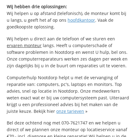
Wij hebben drie oplossingen:
Wij helpen u op afstand (telefonisch), de monteur komt bij
u langs, u geeft het af op ons
hoofdkantoor
. Vaak de
goedkoopste oplossing.
Wij helpen u direct aan de telefoon of we sturen een
ervaren monteur
langs. Heeft u computerschade of
software problemen in Nootdorp en wenst U hulp, bel ons.
Onze computerreparateurs werken zes dagen per week en
zijn dagelijks bij u in de buurt om reparaties uit te voeren.
Computerhulp Nootdorp helpt u met de vervanging of
reparatie van: computers, pc's, laptops en monitors. Top
advies, snel op locatie in Nootdorp. Onze medewerkers
weten exact wat er bij uw computersysteem past. Uiteraard
krijgt u een professioneel advies bij het maken van de
juiste keuze. Bekijk hier
onze tarieven
»
Bel deze ochtend nog met 070-7621747 en we helpen u
direct of we plannen onze monteur op locatieservice vanaf
€70,- incl. diagnose en kleine reparatie! Wij helpen u in de