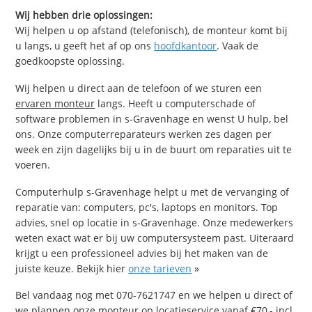
Wij hebben drie oplossingen:
Wij helpen u op afstand (telefonisch), de monteur komt bij
u langs, u geeft het af op ons
hoofdkantoor
. Vaak de
goedkoopste oplossing.
Wij helpen u direct aan de telefoon of we sturen een
ervaren monteur
langs. Heeft u computerschade of
software problemen in s-Gravenhage en wenst U hulp, bel
ons. Onze computerreparateurs werken zes dagen per
week en zijn dagelijks bij u in de buurt om reparaties uit te
voeren.
Computerhulp s-Gravenhage helpt u met de vervanging of
reparatie van: computers, pc's, laptops en monitors. Top
advies, snel op locatie in s-Gravenhage. Onze medewerkers
weten exact wat er bij uw computersysteem past. Uiteraard
krijgt u een professioneel advies bij het maken van de
juiste keuze. Bekijk hier
onze tarieven
»
Bel vandaag nog met 070-7621747 en we helpen u direct of
we plannen onze monteur op locatieservice vanaf €70,- incl.