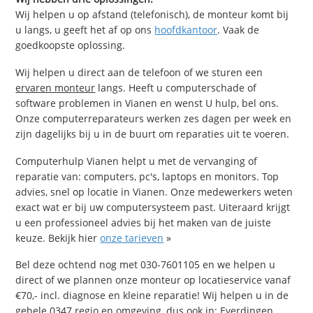
Wij helpen u op afstand (telefonisch), de monteur komt bij
u langs, u geeft het af op ons
hoofdkantoor
. Vaak de
goedkoopste oplossing.
Wij helpen u direct aan de telefoon of we sturen een
ervaren monteur
langs. Heeft u computerschade of
software problemen in Vianen en wenst U hulp, bel ons.
Onze computerreparateurs werken zes dagen per week en
zijn dagelijks bij u in de buurt om reparaties uit te voeren.
Computerhulp Vianen helpt u met de vervanging of
reparatie van: computers, pc's, laptops en monitors. Top
advies, snel op locatie in Vianen. Onze medewerkers weten
exact wat er bij uw computersysteem past. Uiteraard krijgt
u een professioneel advies bij het maken van de juiste
keuze. Bekijk hier
onze tarieven
»
Bel deze ochtend nog met 030-7601105 en we helpen u
direct of we plannen onze monteur op locatieservice vanaf
€70,- incl. diagnose en kleine reparatie! Wij helpen u in de
gehele 0347 regio en omgeving, dus ook in: Everdingen,