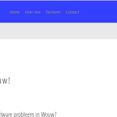
Home
Over ons
Tarieven
Contact
uw!
oftware probleem in Wouw?