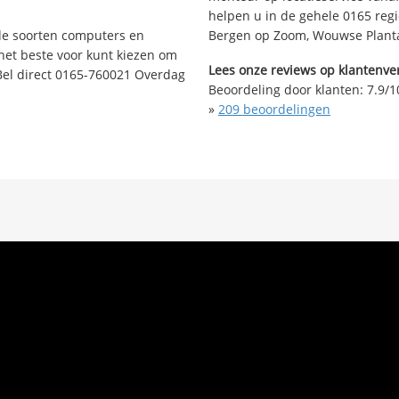
helpen u in de gehele 0165 regi
nde soorten computers en
Bergen op Zoom, Wouwse Planta
 het beste voor kunt kiezen om
Lees onze reviews op klantenver
Bel direct 0165-760021 Overdag
Beoordeling door klanten:
7.9
/
1
»
209
beoordelingen