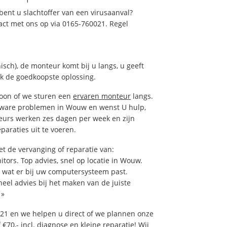
ent u slachtoffer van een virusaanval?
act met ons op via 0165-760021. Regel
isch), de monteur komt bij u langs, u geeft
ak de goedkoopste oplossing.
foon of we sturen een
ervaren monteur
langs.
tware problemen in Wouw en wenst U hulp,
eurs werken zes dagen per week en zijn
eparaties uit te voeren.
 de vervanging of reparatie van:
itors. Top advies, snel op locatie in Wouw.
wat er bij uw computersysteem past.
neel advies bij het maken van de juiste
»
21 en we helpen u direct of we plannen onze
€70,- incl. diagnose en kleine reparatie! Wij