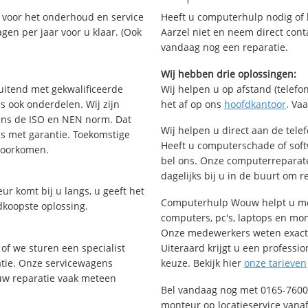
voor het onderhoud en service
Heeft u computerhulp nodig of b
gen per jaar voor u klaar. (Ook
Aarzel niet en neem direct cont
vandaag nog een reparatie.
Wij hebben drie oplossingen:
uitend met gekwalificeerde
Wij helpen u op afstand (telefon
s ook onderdelen. Wij zijn
het af op ons
hoofdkantoor
. Va
ens de ISO en NEN norm. Dat
Wij helpen u direct aan de tele
is met garantie. Toekomstige
Heeft u computerschade of sof
voorkomen.
bel ons. Onze computerreparat
dagelijks bij u in de buurt om r
ur komt bij u langs, u geeft het
Computerhulp Wouw helpt u met
dkoopste oplossing.
computers, pc's, laptops en mon
Onze medewerkers weten exact 
of we sturen een specialist
Uiteraard krijgt u een professio
ratie. Onze servicewagens
keuze. Bekijk hier
onze tarieven
uw reparatie vaak meteen
Bel vandaag nog met 0165-7600
monteur op locatieservice vanaf 