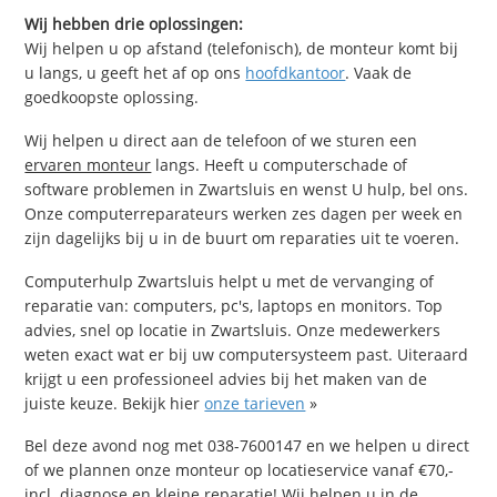
Wij hebben drie oplossingen:
Wij helpen u op afstand (telefonisch), de monteur komt bij
u langs, u geeft het af op ons
hoofdkantoor
. Vaak de
goedkoopste oplossing.
Wij helpen u direct aan de telefoon of we sturen een
ervaren monteur
langs. Heeft u computerschade of
software problemen in Zwartsluis en wenst U hulp, bel ons.
Onze computerreparateurs werken zes dagen per week en
zijn dagelijks bij u in de buurt om reparaties uit te voeren.
Computerhulp Zwartsluis helpt u met de vervanging of
reparatie van: computers, pc's, laptops en monitors. Top
advies, snel op locatie in Zwartsluis. Onze medewerkers
weten exact wat er bij uw computersysteem past. Uiteraard
krijgt u een professioneel advies bij het maken van de
juiste keuze. Bekijk hier
onze tarieven
»
Bel deze avond nog met 038-7600147 en we helpen u direct
of we plannen onze monteur op locatieservice vanaf €70,-
incl. diagnose en kleine reparatie! Wij helpen u in de