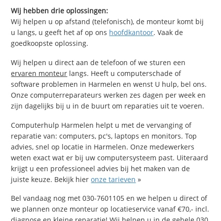
Wij hebben drie oplossingen:
Wij helpen u op afstand (telefonisch), de monteur komt bij
u langs, u geeft het af op ons
hoofdkantoor
. Vaak de
goedkoopste oplossing.
Wij helpen u direct aan de telefoon of we sturen een
ervaren monteur
langs. Heeft u computerschade of
software problemen in Harmelen en wenst U hulp, bel ons.
Onze computerreparateurs werken zes dagen per week en
zijn dagelijks bij u in de buurt om reparaties uit te voeren.
Computerhulp Harmelen helpt u met de vervanging of
reparatie van: computers, pc's, laptops en monitors. Top
advies, snel op locatie in Harmelen. Onze medewerkers
weten exact wat er bij uw computersysteem past. Uiteraard
krijgt u een professioneel advies bij het maken van de
juiste keuze. Bekijk hier
onze tarieven
»
Bel vandaag nog met 030-7601105 en we helpen u direct of
we plannen onze monteur op locatieservice vanaf €70,- incl.
diagnose en kleine reparatie! Wij helpen u in de gehele 030