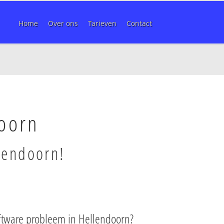
Home
Over ons
Tarieven
Contact
doorn
llendoorn!
ftware probleem in Hellendoorn?