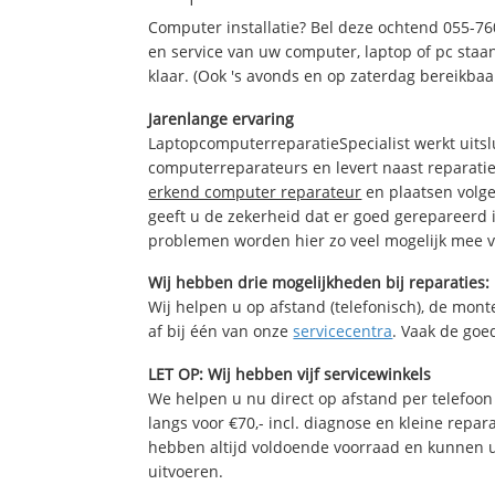
Computer installatie? Bel deze ochtend 055-7
en service van uw computer, laptop of pc staan
klaar. (Ook 's avonds en op zaterdag bereikbaa
Jarenlange ervaring
LaptopcomputerreparatieSpecialist werkt uitsl
computerreparateurs en levert naast reparatie
erkend computer reparateur
en plaatsen volg
geeft u de zekerheid dat er goed gerepareerd 
problemen worden hier zo veel mogelijk mee 
Wij hebben drie mogelijkheden bij reparaties:
Wij helpen u op afstand (telefonisch), de monte
af bij één van onze
servicecentra
. Vaak de goe
LET OP: Wij hebben vijf servicewinkels
We helpen u nu direct op afstand per telefoon 
langs voor €70,- incl. diagnose en kleine repa
hebben altijd voldoende voorraad en kunnen 
uitvoeren.