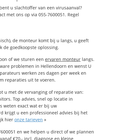
ent u slachtoffer van een virusaanval?
act met ons op via 055-7600051. Regel
isch), de monteur komt bij u langs, u geeft
ak de goedkoopste oplossing.
foon of we sturen een
ervaren monteur
langs.
tware problemen in Hellendoorn en wenst U
eparateurs werken zes dagen per week en
om reparaties uit te voeren.
 u met de vervanging of reparatie van:
tors. Top advies, snel op locatie in
 weten exact wat er bij uw
 krijgt u een professioneel advies bij het
jk hier
onze tarieven
»
7600051 en we helpen u direct of we plannen
vanaf €70,- incl. diagnose en kleine