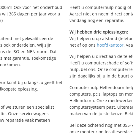
600051! Ook voor het onderhoud
Heeft u computerhulp nodig of b
 wij 365 dagen per jaar voor u
Aarzel niet en neem direct cont
r)
vandaag nog een reparatie.
Wij hebben drie oplossingen:
uitend met gekwalificeerde
Wij helpen u op afstand (telefon
s ook onderdelen. Wij zijn
het af op ons
hoofdkantoor
. Va
ens de ISO en NEN norm. Dat
Wij helpen u direct aan de tele
is met garantie. Toekomstige
Heeft u computerschade of sof
voorkomen.
hulp, bel ons. Onze computerr
zijn dagelijks bij u in de buurt 
ur komt bij u langs, u geeft het
Computerhulp Hellendoorn helpt
dkoopste oplossing.
computers, pc's, laptops en moni
Hellendoorn. Onze medewerkers
of we sturen een specialist
computersysteem past. Uiteraard
ratie. Onze servicewagens
maken van de juiste keuze. Beki
uw reparatie vaak meteen
Bel deze ochtend nog met 055-
onze monteur op locatieservice 