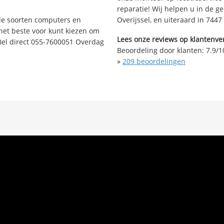
reparatie! Wij helpen u in de g
nde soorten computers en
Overijssel, en uiteraard in 744
 het beste voor kunt kiezen om
Lees onze reviews op klantenver
Bel direct 055-7600051 Overdag
Beoordeling door klanten:
7.9
/
1
»
209
beoordelingen