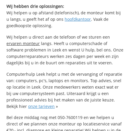
Wij hebben drie oplossingen:
Wij helpen u op afstand (telefonisch), de monteur komt bij
u langs, u geeft het af op ons
hoofdkantoor
. Vaak de
goedkoopste oplossing.
Wij helpen u direct aan de telefoon of we sturen een
ervaren monteur
langs. Heeft u computerschade of
software problemen in Leek en wenst U hulp, bel ons. Onze
computerreparateurs werken zes dagen per week en zijn
dagelijks bij u in de buurt om reparaties uit te voeren.
Computerhulp Leek helpt u met de vervanging of reparatie
van: computers, pc's, laptops en monitors. Top advies, snel
op locatie in Leek. Onze medewerkers weten exact wat er
bij uw computersysteem past. Uiteraard krijgt u een
professioneel advies bij het maken van de juiste keuze.
Bekijk hier
onze tarieven
»
Bel deze middag nog met 050-7600119 en we helpen u
direct of we plannen onze monteur op locatieservice vanaf
€70,- incl. diagnose en kleine reparatie! Wij helpen u in de