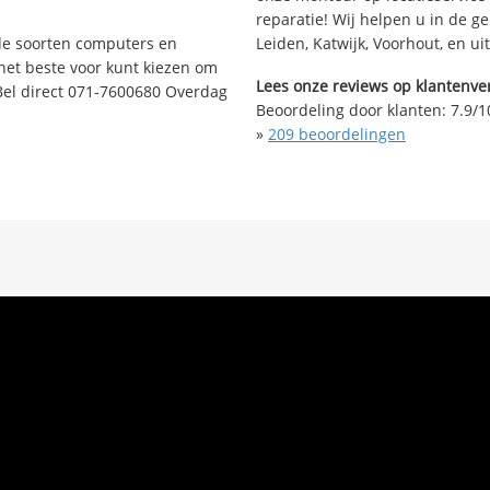
reparatie! Wij helpen u in de g
nde soorten computers en
Leiden, Katwijk, Voorhout, en u
 het beste voor kunt kiezen om
Lees onze reviews op klantenver
Bel direct 071-7600680 Overdag
Beoordeling door klanten:
7.9
/
1
»
209
beoordelingen