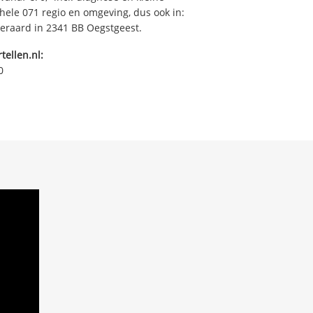
ehele 071 regio en omgeving, dus ook in:
iteraard in 2341 BB Oegstgeest.
tellen.nl:
0