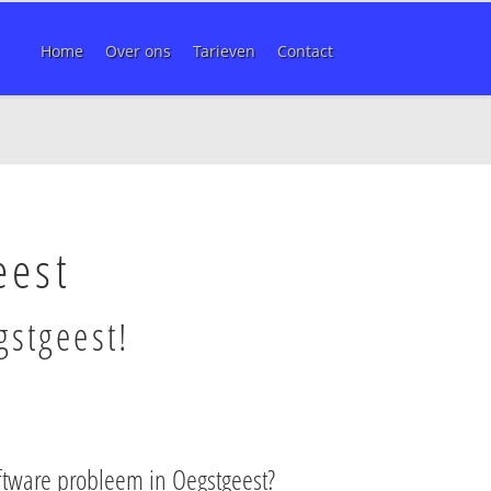
Home
Over ons
Tarieven
Contact
eest
gstgeest!
ftware probleem in Oegstgeest?