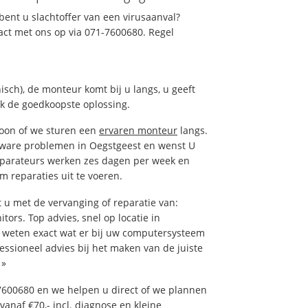
ent u slachtoffer van een virusaanval?
act met ons op via 071-7600680. Regel
isch), de monteur komt bij u langs, u geeft
ak de goedkoopste oplossing.
foon of we sturen een
ervaren monteur
langs.
tware problemen in Oegstgeest en wenst U
eparateurs werken zes dagen per week en
om reparaties uit te voeren.
u met de vervanging of reparatie van:
tors. Top advies, snel op locatie in
weten exact wat er bij uw computersysteem
fessioneel advies bij het maken van de juiste
»
7600680 en we helpen u direct of we plannen
vanaf €70,- incl. diagnose en kleine