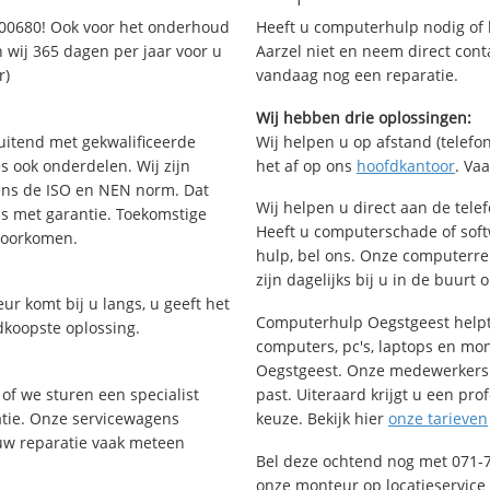
600680! Ook voor het onderhoud
Heeft u computerhulp nodig of b
 wij 365 dagen per jaar voor u
Aarzel niet en neem direct cont
r)
vandaag nog een reparatie.
Wij hebben drie oplossingen:
uitend met gekwalificeerde
Wij helpen u op afstand (telefon
s ook onderdelen. Wij zijn
het af op ons
hoofdkantoor
. Va
ens de ISO en NEN norm. Dat
Wij helpen u direct aan de tele
is met garantie. Toekomstige
Heeft u computerschade of sof
voorkomen.
hulp, bel ons. Onze computerr
zijn dagelijks bij u in de buurt 
ur komt bij u langs, u geeft het
Computerhulp Oegstgeest helpt 
dkoopste oplossing.
computers, pc's, laptops en moni
Oegstgeest. Onze medewerkers 
of we sturen een specialist
past. Uiteraard krijgt u een pro
ratie. Onze servicewagens
keuze. Bekijk hier
onze tarieven
uw reparatie vaak meteen
Bel deze ochtend nog met 071-
onze monteur op locatieservice 