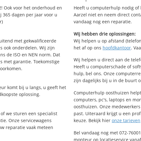
2! Ook voor het onderhoud en
Heeft u computerhulp nodig of b
j 365 dagen per jaar voor u
Aarzel niet en neem direct cont
r)
vandaag nog een reparatie.
Wij hebben drie oplossingen:
uitend met gekwalificeerde
Wij helpen u op afstand (telefon
s ook onderdelen. Wij zijn
het af op ons
hoofdkantoor
. Va
ens de ISO en NEN norm. Dat
Wij helpen u direct aan de tele
is met garantie. Toekomstige
Heeft u computerschade of sof
voorkomen.
hulp, bel ons. Onze computerr
zijn dagelijks bij u in de buurt 
ur komt bij u langs, u geeft het
Computerhulp oosthuizen helpt 
dkoopste oplossing.
computers, pc's, laptops en moni
oosthuizen. Onze medewerkers 
of we sturen een specialist
past. Uiteraard krijgt u een pro
ratie. Onze servicewagens
keuze. Bekijk hier
onze tarieven
uw reparatie vaak meteen
Bel vandaag nog met 072-76001
monteur op locatieservice vanaf 