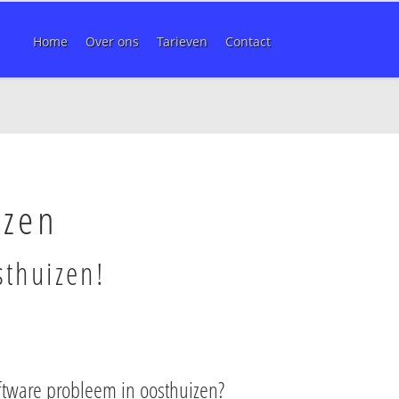
Home
Over ons
Tarieven
Contact
izen
sthuizen!
ftware probleem in oosthuizen?