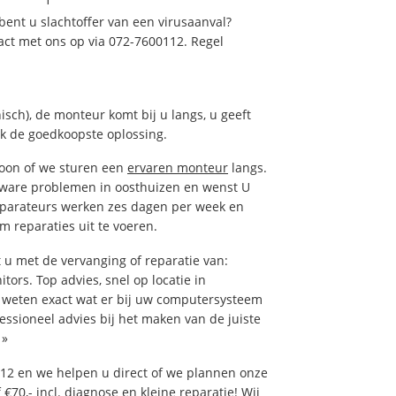
ent u slachtoffer van een virusaanval?
act met ons op via 072-7600112. Regel
isch), de monteur komt bij u langs, u geeft
ak de goedkoopste oplossing.
foon of we sturen een
ervaren monteur
langs.
tware problemen in oosthuizen en wenst U
eparateurs werken zes dagen per week en
om reparaties uit te voeren.
u met de vervanging of reparatie van:
tors. Top advies, snel op locatie in
weten exact wat er bij uw computersysteem
fessioneel advies bij het maken van de juiste
»
12 en we helpen u direct of we plannen onze
€70,- incl. diagnose en kleine reparatie! Wij