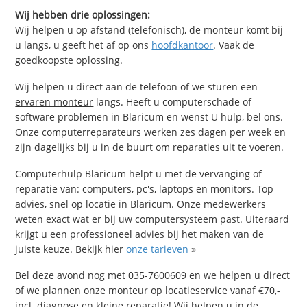
Wij hebben drie oplossingen:
Wij helpen u op afstand (telefonisch), de monteur komt bij
u langs, u geeft het af op ons
hoofdkantoor
. Vaak de
goedkoopste oplossing.
Wij helpen u direct aan de telefoon of we sturen een
ervaren monteur
langs. Heeft u computerschade of
software problemen in Blaricum en wenst U hulp, bel ons.
Onze computerreparateurs werken zes dagen per week en
zijn dagelijks bij u in de buurt om reparaties uit te voeren.
Computerhulp Blaricum helpt u met de vervanging of
reparatie van: computers, pc's, laptops en monitors. Top
advies, snel op locatie in Blaricum. Onze medewerkers
weten exact wat er bij uw computersysteem past. Uiteraard
krijgt u een professioneel advies bij het maken van de
juiste keuze. Bekijk hier
onze tarieven
»
Bel deze avond nog met 035-7600609 en we helpen u direct
of we plannen onze monteur op locatieservice vanaf €70,-
incl. diagnose en kleine reparatie! Wij helpen u in de