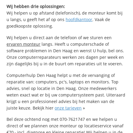
Wij hebben drie oplossingen:
Wij helpen u op afstand (telefonisch), de monteur komt bij
u langs, u geeft het af op ons
hoofdkantoor
. Vaak de
goedkoopste oplossing.
Wij helpen u direct aan de telefoon of we sturen een
ervaren monteur
langs. Heeft u computerschade of
software problemen in Den Haag en wenst U hulp, bel ons.
Onze computerreparateurs werken zes dagen per week en
zijn dagelijks bij u in de buurt om reparaties uit te voeren.
Computerhulp Den Haag helpt u met de vervanging of
reparatie van: computers, pc's, laptops en monitors. Top
advies, snel op locatie in Den Haag. Onze medewerkers
weten exact wat er bij uw computersysteem past. Uiteraard
krijgt u een professioneel advies bij het maken van de
juiste keuze. Bekijk hier
onze tarieven
»
Bel deze ochtend nog met 070-7621747 en we helpen u
direct of we plannen onze monteur op locatieservice vanaf
€70,- incl. diagnose en kleine reparatie! Wij helpen u in de