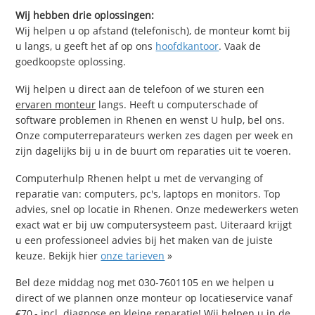
Wij hebben drie oplossingen:
Wij helpen u op afstand (telefonisch), de monteur komt bij
u langs, u geeft het af op ons
hoofdkantoor
. Vaak de
goedkoopste oplossing.
Wij helpen u direct aan de telefoon of we sturen een
ervaren monteur
langs. Heeft u computerschade of
software problemen in Rhenen en wenst U hulp, bel ons.
Onze computerreparateurs werken zes dagen per week en
zijn dagelijks bij u in de buurt om reparaties uit te voeren.
Computerhulp Rhenen helpt u met de vervanging of
reparatie van: computers, pc's, laptops en monitors. Top
advies, snel op locatie in Rhenen. Onze medewerkers weten
exact wat er bij uw computersysteem past. Uiteraard krijgt
u een professioneel advies bij het maken van de juiste
keuze. Bekijk hier
onze tarieven
»
Bel deze middag nog met 030-7601105 en we helpen u
direct of we plannen onze monteur op locatieservice vanaf
€70,- incl. diagnose en kleine reparatie! Wij helpen u in de