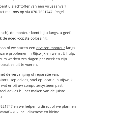
ent u slachtoffer van een virusaanval?
act met ons op via 070-7621747. Regel
isch), de monteur komt bij u langs, u geeft
ak de goedkoopste oplossing.
foon of we sturen een
ervaren monteur
langs.
ware problemen in Rijswijk en wenst U hulp,
eurs werken zes dagen per week en zijn
eparaties uit te voeren.
et de vervanging of reparatie van:
ors. Top advies, snel op locatie in Rijswijk.
wat er bij uw computersysteem past.
neel advies bij het maken van de juiste
»
7621747 en we helpen u direct of we plannen
vanaf €70,- incl. diagnose en kleine