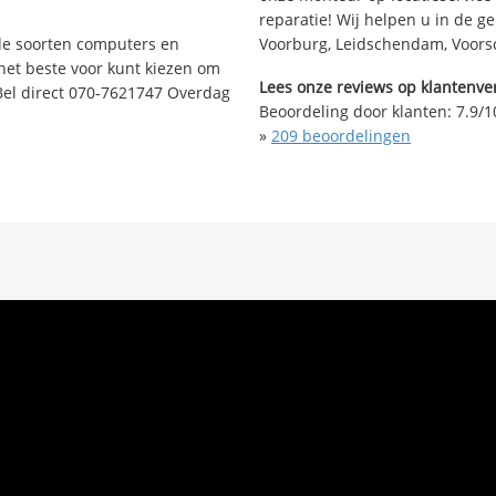
reparatie! Wij helpen u in de g
nde soorten computers en
Voorburg, Leidschendam, Voorsch
 het beste voor kunt kiezen om
Lees onze reviews op klantenver
Bel direct 070-7621747 Overdag
Beoordeling door klanten:
7.9
/
1
»
209
beoordelingen