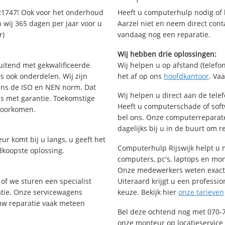
21747! Ook voor het onderhoud
Heeft u computerhulp nodig of b
 wij 365 dagen per jaar voor u
Aarzel niet en neem direct cont
r)
vandaag nog een reparatie.
Wij hebben drie oplossingen:
uitend met gekwalificeerde
Wij helpen u op afstand (telefon
s ook onderdelen. Wij zijn
het af op ons
hoofdkantoor
. Va
ens de ISO en NEN norm. Dat
Wij helpen u direct aan de tele
is met garantie. Toekomstige
Heeft u computerschade of soft
voorkomen.
bel ons. Onze computerreparat
dagelijks bij u in de buurt om r
ur komt bij u langs, u geeft het
Computerhulp Rijswijk helpt u m
dkoopste oplossing.
computers, pc's, laptops en monit
Onze medewerkers weten exact 
of we sturen een specialist
Uiteraard krijgt u een professio
ratie. Onze servicewagens
keuze. Bekijk hier
onze tarieven
uw reparatie vaak meteen
Bel deze ochtend nog met 070-
onze monteur op locatieservice 