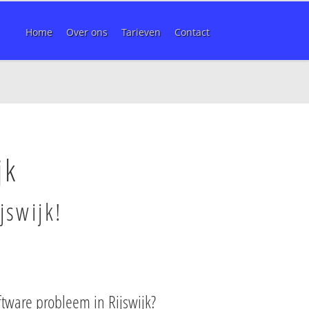
Home
Over ons
Tarieven
Contact
jk
jswijk!
tware probleem in Rijswijk?