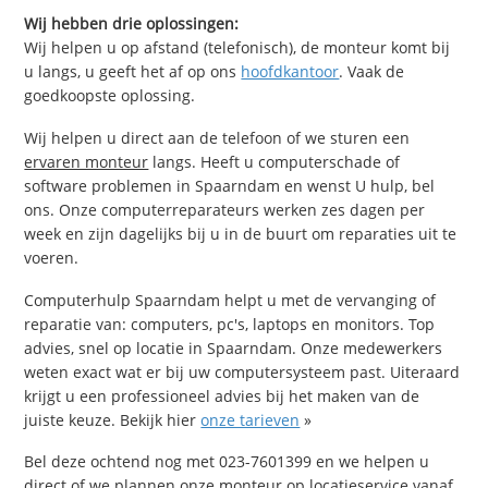
Wij hebben drie oplossingen:
Wij helpen u op afstand (telefonisch), de monteur komt bij
u langs, u geeft het af op ons
hoofdkantoor
. Vaak de
goedkoopste oplossing.
Wij helpen u direct aan de telefoon of we sturen een
ervaren monteur
langs. Heeft u computerschade of
software problemen in Spaarndam en wenst U hulp, bel
ons. Onze computerreparateurs werken zes dagen per
week en zijn dagelijks bij u in de buurt om reparaties uit te
voeren.
Computerhulp Spaarndam helpt u met de vervanging of
reparatie van: computers, pc's, laptops en monitors. Top
advies, snel op locatie in Spaarndam. Onze medewerkers
weten exact wat er bij uw computersysteem past. Uiteraard
krijgt u een professioneel advies bij het maken van de
juiste keuze. Bekijk hier
onze tarieven
»
Bel deze ochtend nog met 023-7601399 en we helpen u
direct of we plannen onze monteur op locatieservice vanaf