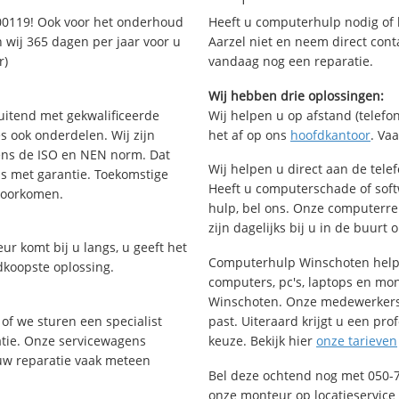
00119! Ook voor het onderhoud
Heeft u computerhulp nodig of b
 wij 365 dagen per jaar voor u
Aarzel niet en neem direct cont
r)
vandaag nog een reparatie.
Wij hebben drie oplossingen:
uitend met gekwalificeerde
Wij helpen u op afstand (telefon
s ook onderdelen. Wij zijn
het af op ons
hoofdkantoor
. Va
ens de ISO en NEN norm. Dat
Wij helpen u direct aan de tele
is met garantie. Toekomstige
Heeft u computerschade of sof
voorkomen.
hulp, bel ons. Onze computerr
zijn dagelijks bij u in de buurt 
ur komt bij u langs, u geeft het
Computerhulp Winschoten helpt 
dkoopste oplossing.
computers, pc's, laptops en moni
Winschoten. Onze medewerkers 
of we sturen een specialist
past. Uiteraard krijgt u een pro
ratie. Onze servicewagens
keuze. Bekijk hier
onze tarieven
uw reparatie vaak meteen
Bel deze ochtend nog met 050-
onze monteur op locatieservice 