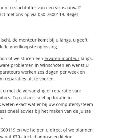
ent u slachtoffer van een virusaanval?
act met ons op via 050-7600119. Regel
isch), de monteur komt bij u langs, u geeft
ak de goedkoopste oplossing.
foon of we sturen een
ervaren monteur
langs.
tware problemen in Winschoten en wenst U
eparateurs werken zes dagen per week en
om reparaties uit te voeren.
u met de vervanging of reparatie van:
tors. Top advies, snel op locatie in
weten exact wat er bij uw computersysteem
fessioneel advies bij het maken van de juiste
»
7600119 en we helpen u direct of we plannen
vanaf €70,- incl. diagnose en kleine