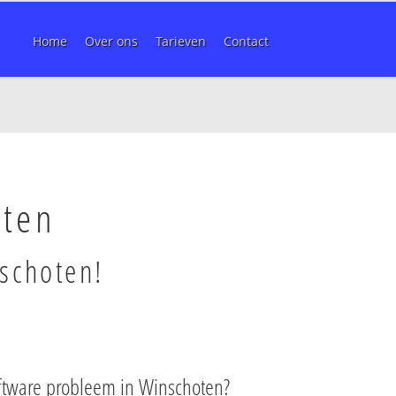
Home
Over ons
Tarieven
Contact
oten
nschoten!
ftware probleem in Winschoten?