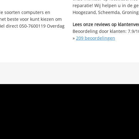
reparatie! Wij helpen u in de g
nde soorten computers en
Hoogezand, Scheemda, Groninge
 het beste voor kunt kiezen om
Lees onze reviews op klantenver
Bel direct 050-7600119 Overdag
Beoordeling door klanten:
7.9
/
1
»
209
beoordelingen