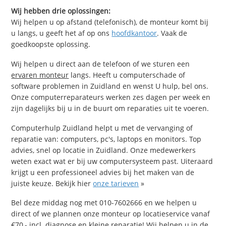
Wij hebben drie oplossingen:
Wij helpen u op afstand (telefonisch), de monteur komt bij
u langs, u geeft het af op ons
hoofdkantoor
. Vaak de
goedkoopste oplossing.
Wij helpen u direct aan de telefoon of we sturen een
ervaren monteur
langs. Heeft u computerschade of
software problemen in Zuidland en wenst U hulp, bel ons.
Onze computerreparateurs werken zes dagen per week en
zijn dagelijks bij u in de buurt om reparaties uit te voeren.
Computerhulp Zuidland helpt u met de vervanging of
reparatie van: computers, pc's, laptops en monitors. Top
advies, snel op locatie in Zuidland. Onze medewerkers
weten exact wat er bij uw computersysteem past. Uiteraard
krijgt u een professioneel advies bij het maken van de
juiste keuze. Bekijk hier
onze tarieven
»
Bel deze middag nog met 010-7602666 en we helpen u
direct of we plannen onze monteur op locatieservice vanaf
€70,- incl. diagnose en kleine reparatie! Wij helpen u in de