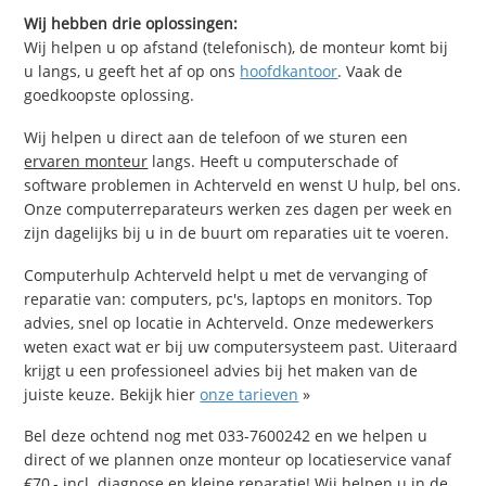
Wij hebben drie oplossingen:
Wij helpen u op afstand (telefonisch), de monteur komt bij
u langs, u geeft het af op ons
hoofdkantoor
. Vaak de
goedkoopste oplossing.
Wij helpen u direct aan de telefoon of we sturen een
ervaren monteur
langs. Heeft u computerschade of
software problemen in Achterveld en wenst U hulp, bel ons.
Onze computerreparateurs werken zes dagen per week en
zijn dagelijks bij u in de buurt om reparaties uit te voeren.
Computerhulp Achterveld helpt u met de vervanging of
reparatie van: computers, pc's, laptops en monitors. Top
advies, snel op locatie in Achterveld. Onze medewerkers
weten exact wat er bij uw computersysteem past. Uiteraard
krijgt u een professioneel advies bij het maken van de
juiste keuze. Bekijk hier
onze tarieven
»
Bel deze ochtend nog met 033-7600242 en we helpen u
direct of we plannen onze monteur op locatieservice vanaf
€70,- incl. diagnose en kleine reparatie! Wij helpen u in de