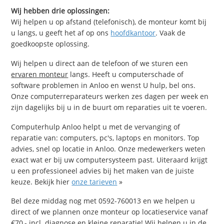
Wij hebben drie oplossingen:
Wij helpen u op afstand (telefonisch), de monteur komt bij
u langs, u geeft het af op ons
hoofdkantoor
. Vaak de
goedkoopste oplossing.
Wij helpen u direct aan de telefoon of we sturen een
ervaren monteur
langs. Heeft u computerschade of
software problemen in Anloo en wenst U hulp, bel ons.
Onze computerreparateurs werken zes dagen per week en
zijn dagelijks bij u in de buurt om reparaties uit te voeren.
Computerhulp Anloo helpt u met de vervanging of
reparatie van: computers, pc's, laptops en monitors. Top
advies, snel op locatie in Anloo. Onze medewerkers weten
exact wat er bij uw computersysteem past. Uiteraard krijgt
u een professioneel advies bij het maken van de juiste
keuze. Bekijk hier
onze tarieven
»
Bel deze middag nog met 0592-760013 en we helpen u
direct of we plannen onze monteur op locatieservice vanaf
€70,- incl. diagnose en kleine reparatie! Wij helpen u in de