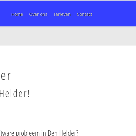
Home
Over ons
Tarieven
Contact
der
Helder!
ftware probleem in Den Helder?