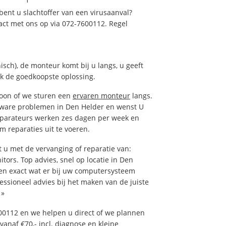
ent u slachtoffer van een virusaanval?
act met ons op via 072-7600112. Regel
isch), de monteur komt bij u langs, u geeft
ak de goedkoopste oplossing.
foon of we sturen een
ervaren monteur
langs.
tware problemen in Den Helder en wenst U
eparateurs werken zes dagen per week en
om reparaties uit te voeren.
u met de vervanging of reparatie van:
tors. Top advies, snel op locatie in Den
n exact wat er bij uw computersysteem
fessioneel advies bij het maken van de juiste
»
00112 en we helpen u direct of we plannen
vanaf €70,- incl. diagnose en kleine