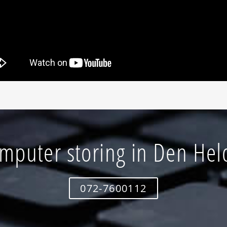
mputer storing in Den Hel
072-7600112