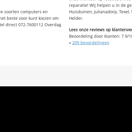
reparatie! Wij helpen u in de g
nde soorten computers en
Huisduinen, Julianadorp, Texel,
 het beste voor kunt kiezen om
Helder.
Bel direct 072-7600112 Overdag
Lees onze reviews op klantenver
Beoordeling door klanten:
7.9
/
1
»
209
beoordelingen