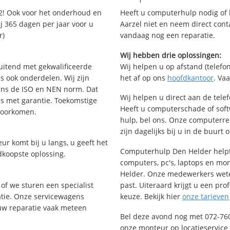
2! Ook voor het onderhoud en
Heeft u computerhulp nodig of b
j 365 dagen per jaar voor u
Aarzel niet en neem direct cont
r)
vandaag nog een reparatie.
Wij hebben drie oplossingen:
uitend met gekwalificeerde
Wij helpen u op afstand (telefon
s ook onderdelen. Wij zijn
het af op ons
hoofdkantoor
. Va
ens de ISO en NEN norm. Dat
Wij helpen u direct aan de tele
is met garantie. Toekomstige
Heeft u computerschade of sof
voorkomen.
hulp, bel ons. Onze computerr
zijn dagelijks bij u in de buurt 
ur komt bij u langs, u geeft het
Computerhulp Den Helder helpt 
dkoopste oplossing.
computers, pc's, laptops en moni
Helder. Onze medewerkers wete
of we sturen een specialist
past. Uiteraard krijgt u een pro
ratie. Onze servicewagens
keuze. Bekijk hier
onze tarieven
uw reparatie vaak meteen
Bel deze avond nog met 072-76
onze monteur op locatieservice 