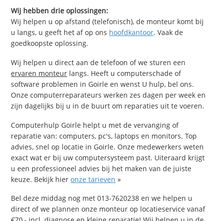
Wij hebben drie oplossingen:
Wij helpen u op afstand (telefonisch), de monteur komt bij
u langs, u geeft het af op ons
hoofdkantoor
. Vaak de
goedkoopste oplossing.
Wij helpen u direct aan de telefoon of we sturen een
ervaren monteur
langs. Heeft u computerschade of
software problemen in Goirle en wenst U hulp, bel ons.
Onze computerreparateurs werken zes dagen per week en
zijn dagelijks bij u in de buurt om reparaties uit te voeren.
Computerhulp Goirle helpt u met de vervanging of
reparatie van: computers, pc's, laptops en monitors. Top
advies, snel op locatie in Goirle. Onze medewerkers weten
exact wat er bij uw computersysteem past. Uiteraard krijgt
u een professioneel advies bij het maken van de juiste
keuze. Bekijk hier
onze tarieven
»
Bel deze middag nog met 013-7620238 en we helpen u
direct of we plannen onze monteur op locatieservice vanaf
€70,- incl. diagnose en kleine reparatie! Wij helpen u in de