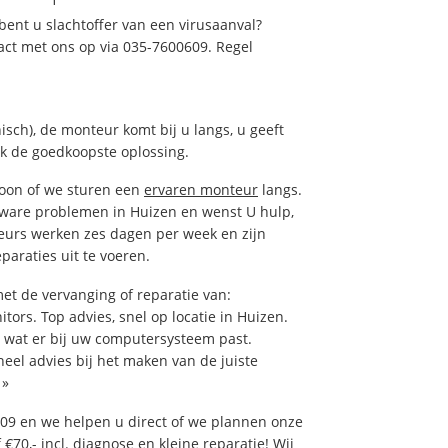
ent u slachtoffer van een virusaanval?
act met ons op via 035-7600609. Regel
isch), de monteur komt bij u langs, u geeft
ak de goedkoopste oplossing.
foon of we sturen een
ervaren monteur
langs.
tware problemen in Huizen en wenst U hulp,
eurs werken zes dagen per week en zijn
eparaties uit te voeren.
t de vervanging of reparatie van:
tors. Top advies, snel op locatie in Huizen.
wat er bij uw computersysteem past.
neel advies bij het maken van de juiste
»
09 en we helpen u direct of we plannen onze
€70,- incl. diagnose en kleine reparatie! Wij