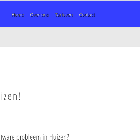
Home
Over ons
Tarieven
Contact
izen!
ftware probleem in Huizen?