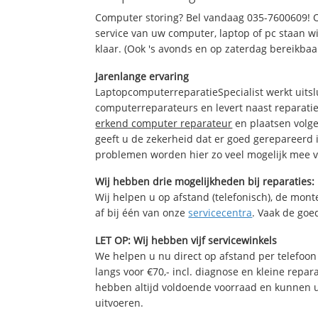
Computer storing? Bel vandaag 035-7600609! 
service van uw computer, laptop of pc staan wi
klaar. (Ook 's avonds en op zaterdag bereikbaa
Jarenlange ervaring
LaptopcomputerreparatieSpecialist werkt uitsl
computerreparateurs en levert naast reparatie
erkend computer reparateur
en plaatsen volg
geeft u de zekerheid dat er goed gerepareerd 
problemen worden hier zo veel mogelijk mee 
Wij hebben drie mogelijkheden bij reparaties:
Wij helpen u op afstand (telefonisch), de monte
af bij één van onze
servicecentra
. Vaak de goe
LET OP: Wij hebben vijf servicewinkels
We helpen u nu direct op afstand per telefoon 
langs voor €70,- incl. diagnose en kleine repa
hebben altijd voldoende voorraad en kunnen 
uitvoeren.