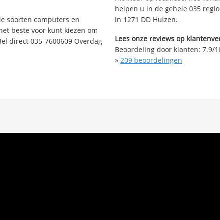
helpen u in de gehele 035 regio
nde soorten computers en
in 1271 DD Huizen.
 het beste voor kunt kiezen om
Lees onze reviews op klantenver
Bel direct 035-7600609 Overdag
Beoordeling door klanten:
7.9
/
1
»
209
beoordelingen