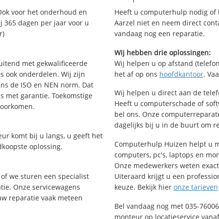
Ook voor het onderhoud en
Heeft u computerhulp nodig of b
j 365 dagen per jaar voor u
Aarzel niet en neem direct cont
r)
vandaag nog een reparatie.
Wij hebben drie oplossingen:
uitend met gekwalificeerde
Wij helpen u op afstand (telefon
s ook onderdelen. Wij zijn
het af op ons
hoofdkantoor
. Va
ens de ISO en NEN norm. Dat
Wij helpen u direct aan de tele
is met garantie. Toekomstige
Heeft u computerschade of sof
voorkomen.
bel ons. Onze computerreparat
dagelijks bij u in de buurt om r
ur komt bij u langs, u geeft het
Computerhulp Huizen helpt u me
dkoopste oplossing.
computers, pc's, laptops en moni
Onze medewerkers weten exact 
of we sturen een specialist
Uiteraard krijgt u een professio
ratie. Onze servicewagens
keuze. Bekijk hier
onze tarieven
uw reparatie vaak meteen
Bel vandaag nog met 035-76006
monteur op locatieservice vanaf 