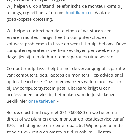
Wij helpen u op afstand (telefonisch), de monteur komt bij
u langs, u geeft het af op ons
hoofdkantoor
. Vaak de
goedkoopste oplossing.
Wij helpen u direct aan de telefoon of we sturen een
ervaren monteur
langs. Heeft u computerschade of
software problemen in Lisse en wenst U hulp, bel ons. Onze
computerreparateurs werken zes dagen per week en zijn
dagelijks bij u in de buurt om reparaties uit te voeren.
Computerhulp Lisse helpt u met de vervanging of reparatie
van: computers, pc's, laptops en monitors. Top advies, snel
op locatie in Lisse. Onze medewerkers weten exact wat er
bij uw computersysteem past. Uiteraard krijgt u een
professioneel advies bij het maken van de juiste keuze.
Bekijk hier
onze tarieven
»
Bel deze ochtend nog met 071-7600680 en we helpen u
direct of we plannen onze monteur op locatieservice vanaf
€70,- incl. diagnose en kleine reparatie! Wij helpen u in de
gehele 0252 regio en omgeving, dus ook in: Hillegom,